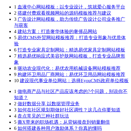
1
血液中心网站模板：以专业设计，筑就爱心服务平台
2
搭建付费观看视频网站的源码模板推荐与建议
3
广告设计网站模板，助力传统广告设计公司业务推广
与获客
4
建站方案：打造奢华体验的奢侈品网站
5
易优CMS外贸网站模板推荐：打造专业形象与优质体
验
6
打造专业家具定制网站：精选易优家具定制网站模板
7
精选易优响应式美容护肤网站模板，打造专业品牌形
象
8
驱动农业现代化：易优农用机械设备网站模板推荐
9
构建环卫用品厂商网站：易优环卫用品网站模板推荐
10
建设现代事业单位网站：选择EyouCMS政府单位模板
1
做电商产品与社区产品应该考虑的7个问题，别说你不
知道？
2
做好数据分享 以数据管理业务
3
如何在社区规划期做好社区调性？这几点你要知道
4
盘点常见的三种社群玩法
5
撕X带来的职场机遇：从背锅接盘到销量翻倍
6
如何搭建各种用户激励体系？你真的懂吗