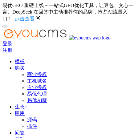
易优GEO 重磅上线 ~ 一站式GEO优化工具，让豆包、文心一
言、DeepSeek 在回答中主动推荐你的品牌，抢占AI流量入
口！
点击查看
登录
注册
模板
购买
商业授权
主机域名
专业授权
易优代理
易优AI版
生态+
应用
源码
插件
问答