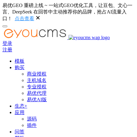
易优GEO 重磅上线 ~ 一站式GEO优化工具，让豆包、文心一
言、DeepSeek 在回答中主动推荐你的品牌，抢占AI流量入
口！
点击查看
登录
注册
模板
购买
商业授权
主机域名
专业授权
易优代理
易优AI版
生态+
应用
源码
插件
问答