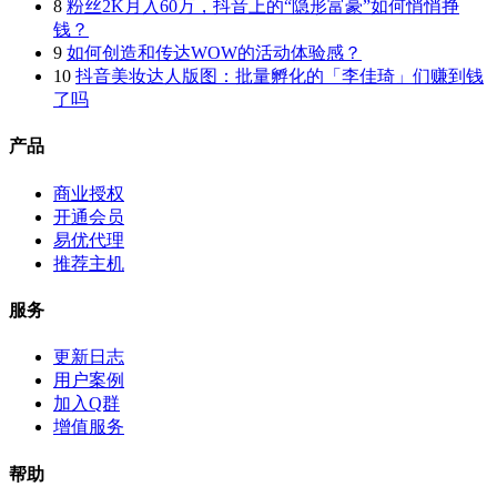
8
粉丝2K月入60万，抖音上的“隐形富豪”如何悄悄挣
钱？
9
如何创造和传达WOW的活动体验感？
10
抖音美妆达人版图：批量孵化的「李佳琦」们赚到钱
了吗
产品
商业授权
开通会员
易优代理
推荐主机
服务
更新日志
用户案例
加入Q群
增值服务
帮助