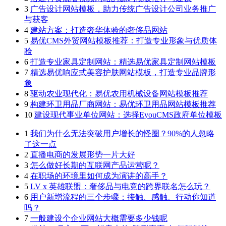
3
广告设计网站模板，助力传统广告设计公司业务推广
与获客
4
建站方案：打造奢华体验的奢侈品网站
5
易优CMS外贸网站模板推荐：打造专业形象与优质体
验
6
打造专业家具定制网站：精选易优家具定制网站模板
7
精选易优响应式美容护肤网站模板，打造专业品牌形
象
8
驱动农业现代化：易优农用机械设备网站模板推荐
9
构建环卫用品厂商网站：易优环卫用品网站模板推荐
10
建设现代事业单位网站：选择EyouCMS政府单位模板
1
我们为什么无法突破用户增长的怪圈？90%的人忽略
了这一点
2
直播电商的发展形势一片大好
3
怎么做好长期的互联网产品运营呢？
4
在职场的环境里如何成为演讲的高手？
5
LV x 英雄联盟：奢侈品与电竞的跨界联名怎么玩？
6
用户新增流程的三个步骤：接触、感触、行动你知道
吗？
7
一般建设个企业网站大概需要多少钱呢