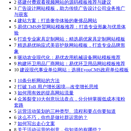
2
搭建付费观看视频网站的源码模板推荐与建议
3
广告设计网站模板，助力传统广告设计公司业务推广
与获客
4
建站方案：打造奢华体验的奢侈品网站
5
易优CMS外贸网站模板推荐：打造专业形象与优质体
验
6
打造专业家具定制网站：精选易优家具定制网站模板
7
精选易优响应式美容护肤网站模板，打造专业品牌形
象
8
驱动农业现代化：易优农用机械设备网站模板推荐
9
构建环卫用品厂商网站：易优环卫用品网站模板推荐
10
建设现代事业单位网站：选择EyouCMS政府单位模板
1
10条分析网站的方法
2
打破 ToB 用户增长困境—改变增长思维
3
如何用有效的提高网站流量
4
众筹裂变10大创意玩法盘点，分分钟掌握低成本涨粉
套路
5
运营活动策划的三种类型、流程和要点你要知道
6
这么不巧，你也是做社群运营的？
7
如何写出走心文案
8
关于活动运营的创意，你知道的有哪些？