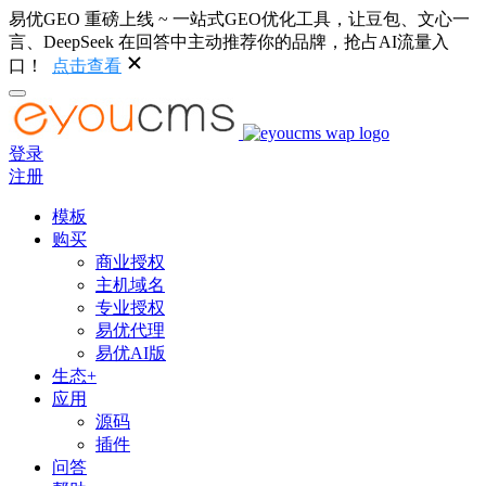
易优GEO 重磅上线 ~ 一站式GEO优化工具，让豆包、文心一
言、DeepSeek 在回答中主动推荐你的品牌，抢占AI流量入
口！
点击查看
登录
注册
模板
购买
商业授权
主机域名
专业授权
易优代理
易优AI版
生态+
应用
源码
插件
问答