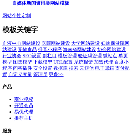
自媒体新闻资讯类网站模板
网站个性定制
模板关键字
血液中心网站建设
医院网站建设
大学网站建设
妇幼保健院网
站建设
宠物食品
抖音小程序
海南省网站建设
协会网站建设
行业协会
SEO设置
副栏目
模板管理
验证码管理
微站点
单页
模型
图集模型
下载模型
URL配置
系统报错
加盟代理
百度小
程序
问答插件
安全设置
数据库
搜索
云短信
电子邮箱
支付配
置
自定义变量
管理员
更多>>
产品
商业授权
开通会员
易优代理
推荐主机
服务