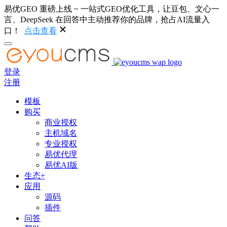
易优GEO 重磅上线 ~ 一站式GEO优化工具，让豆包、文心一
言、DeepSeek 在回答中主动推荐你的品牌，抢占AI流量入
口！
点击查看
登录
注册
模板
购买
商业授权
主机域名
专业授权
易优代理
易优AI版
生态+
应用
源码
插件
问答