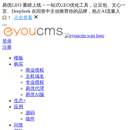
易优GEO 重磅上线 ~ 一站式GEO优化工具，让豆包、文心一
言、DeepSeek 在回答中主动推荐你的品牌，抢占AI流量入
口！
点击查看
登录
注册
模板
购买
商业授权
主机域名
专业授权
易优代理
易优AI版
生态+
应用
源码
插件
问答