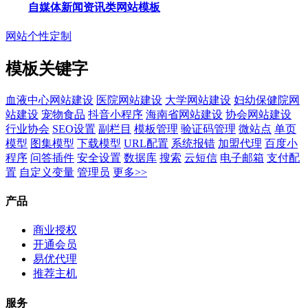
自媒体新闻资讯类网站模板
网站个性定制
模板关键字
血液中心网站建设
医院网站建设
大学网站建设
妇幼保健院网
站建设
宠物食品
抖音小程序
海南省网站建设
协会网站建设
行业协会
SEO设置
副栏目
模板管理
验证码管理
微站点
单页
模型
图集模型
下载模型
URL配置
系统报错
加盟代理
百度小
程序
问答插件
安全设置
数据库
搜索
云短信
电子邮箱
支付配
置
自定义变量
管理员
更多>>
产品
商业授权
开通会员
易优代理
推荐主机
服务