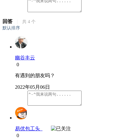
回答
|
共
4
个
默认排序
幽谷丰云
0
有遇到的朋友吗？
2022年05月06日
易优包工头
0