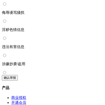
侮辱谩骂骚扰
淫秽色情信息
违法有害信息
涉嫌抄袭/盗用
确认举报
产品
商业授权
开通会员