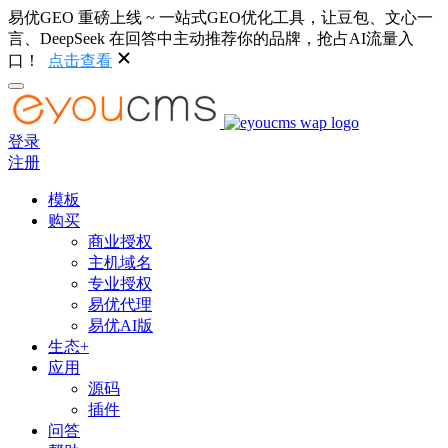
易优GEO 重磅上线 ~ 一站式GEO优化工具，让豆包、文心一
言、DeepSeek 在回答中主动推荐你的品牌，抢占AI流量入
口！
点击查看
登录
注册
模板
购买
商业授权
主机域名
专业授权
易优代理
易优AI版
生态+
应用
源码
插件
问答