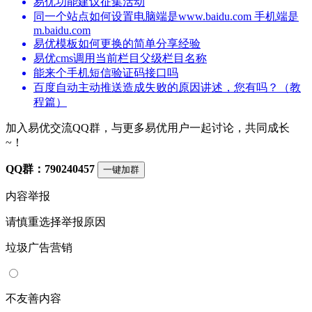
易优功能建议征集活动
同一个站点如何设置电脑端是www.baidu.com 手机端是
m.baidu.com
易优模板如何更换的简单分享经验
易优cms调用当前栏目父级栏目名称
能来个手机短信验证码接口吗
百度自动主动推送造成失败的原因讲述，您有吗？（教
程篇）
加入易优交流QQ群，与更多易优用户一起讨论，共同成长
~！
QQ群：790240457
一键加群
内容举报
请慎重选择举报原因
垃圾广告营销
不友善内容