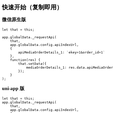
快速开始（复制即用）
微信原生版
let that = this;

app.globalData._requestApi(

    that,

    app.globalData.config.apiIndexUrl,

    {

        apiMediaOrderDetails_1: `ekey=1&order_id=1`

    },

    function(res) {

        that.setData({

            mediaOrderDetails_1: res.data.apiMediaOrder
        });

    }

);
uni-app 版
let that = this;

app.globalData._requestApi(

    that,

    app.globalData.config.apiIndexUrl,
