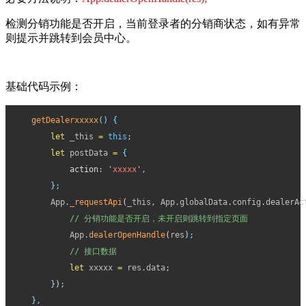
检测分销功能是否开启，当前登录者的分销商状态，如有异常
则提示并跳转到会员中心。
基础代码示例：
getDealerxxxxx
()
{
let
_this
=
this
;
let
postData
=
{
            action
:
'
xxxxx
'
,
};
App
.
_requestApi
(
_this
,
App
.
globalData
.
config
.
dealerAc
// 分销功能是否开启，未开启则跳转到指定页面
App
.
dealerOpenHandle
(
res
)
;
// 接口数据
文档
let
xxxxx
=
res
.
data
;
目录
}
)
;
},