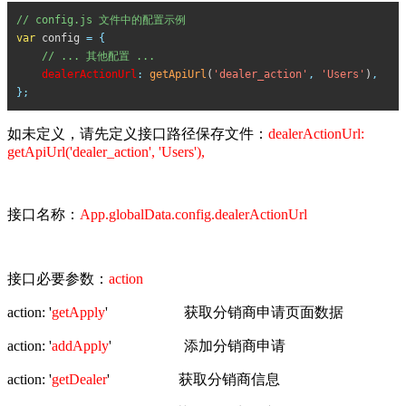
// config.js 文件中的配置示例
var
config
=
{
// ... 其他配置 ...
dealerActionUrl
:
getApiUrl
(
'dealer_action'
,
'Users'
)
,
};
如未定义，请先定义接口路径保存文件：
dealerActionUrl:
getApiUrl('dealer_action', 'Users'),
接口名称：
App.globalData.config.dealerActionUrl
接口必要参数：
action
action: '
getApply
' 获取分销商申请页面数据
action: '
addApply
' 添加分销商申请
action: '
getDealer
' 获取分销商信息