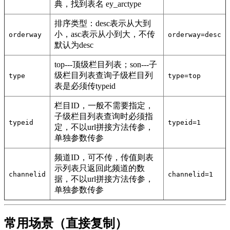
典，找到表名 ey_arctype
排序类型：desc表示从大到
小，asc表示从小到大，不传
orderway
orderway=desc
默认为desc
top---顶级栏目列表；son---子
级栏目列表查询子级栏目列
type
type=top
表是必须传typeid
栏目ID，一般不需要指定，
子级栏目列表查询时必须指
typeid
typeid=1
定，不以url拼接方法传参，
单独参数传参
频道ID，可不传，传值则表
示列表只返回此频道的数
channelid
channelid=1
据，不以url拼接方法传参，
单独参数传参
常用场景（直接复制）