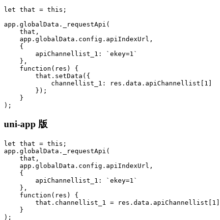
let that = this;

app.globalData._requestApi(

    that,

    app.globalData.config.apiIndexUrl,

    {

        apiChannellist_1: `ekey=1`

    },

    function(res) {

        that.setData({

            channellist_1: res.data.apiChannellist[1]

        });

    }

);
uni-app 版
let that = this;

app.globalData._requestApi(

    that,

    app.globalData.config.apiIndexUrl,

    {

        apiChannellist_1: `ekey=1`

    },

    function(res) {

        that.channellist_1 = res.data.apiChannellist[1]
    }

);