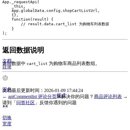
App._requestApi(

    _this,

    App.globalData.config.shopCartListUrl,

    {},

    function(result) {

        // result.data.cart_list 为购物车列表数据

    }

);
返回数据说明
文档
返回数据中
为购物车商品列表数组。
cart_list
目录
深色
文档最后更新时间：2026-01-09 17:44:24
模式
←
apiCommentlist 评论分页
未解决你的问题？
商品评论列表
→
请到「
问答社区
」反馈你遇到的问题
切换
宽度