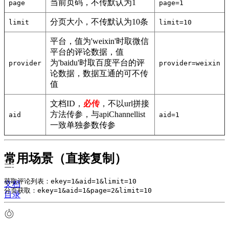
当前页码，不传默认为1
page
page=1
分页大小，不传默认为10条
limit
limit=10
平台，值为'weixin'时取微信
平台的评论数据，值
为'baidu'时取百度平台的评
provider
provider=weixin
论数据，数据互通的可不传
值
文档ID，
必传
，不以url拼接
方法传参，与apiChannellist
aid
aid=1
一致单独参数传参
常用场景（直接复制）
获取评论列表：ekey=1&aid=1&limit=10

文档
分页获取：ekey=1&aid=1&page=2&limit=10
目录