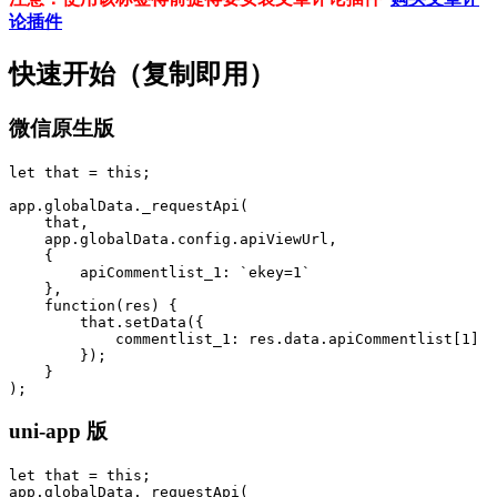
论插件
快速开始（复制即用）
微信原生版
let that = this;

app.globalData._requestApi(

    that,

    app.globalData.config.apiViewUrl,

    {

        apiCommentlist_1: `ekey=1`

    },

    function(res) {

        that.setData({

            commentlist_1: res.data.apiCommentlist[1]

        });

    }

);
uni-app 版
let that = this;

app.globalData._requestApi(
