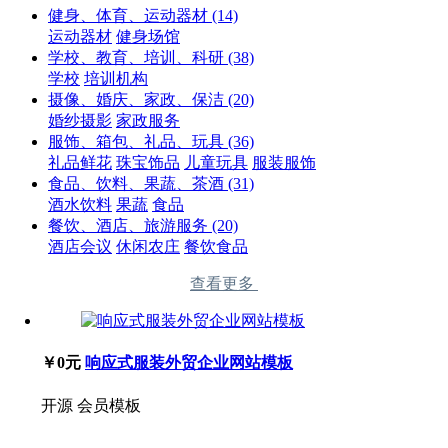
健身、体育、运动器材
(14)
运动器材
健身场馆
学校、教育、培训、科研
(38)
学校
培训机构
摄像、婚庆、家政、保洁
(20)
婚纱摄影
家政服务
服饰、箱包、礼品、玩具
(36)
礼品鲜花
珠宝饰品
儿童玩具
服装服饰
食品、饮料、果蔬、茶酒
(31)
酒水饮料
果蔬
食品
餐饮、酒店、旅游服务
(20)
酒店会议
休闲农庄
餐饮食品
查看更多
￥0元
响应式服装外贸企业网站模板
开源
会员模板