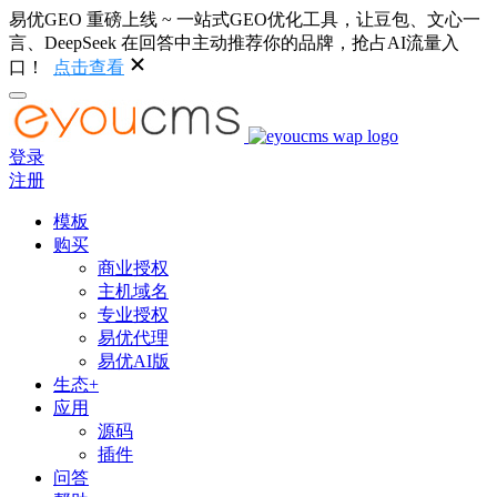
易优GEO 重磅上线 ~ 一站式GEO优化工具，让豆包、文心一
言、DeepSeek 在回答中主动推荐你的品牌，抢占AI流量入
口！
点击查看
登录
注册
模板
购买
商业授权
主机域名
专业授权
易优代理
易优AI版
生态+
应用
源码
插件
问答