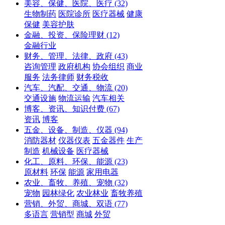
美容、保健、医院、医疗
(32)
生物制药
医院诊所
医疗器械
健康
保健
美容护肤
金融、投资、保险理财
(12)
金融行业
财务、管理、法律、政府
(43)
咨询管理
政府机构
协会组织
商业
服务
法务律师
财务税收
汽车、汽配、交通、物流
(20)
交通设施
物流运输
汽车相关
博客、资讯、知识付费
(67)
资讯
博客
五金、设备、制造、仪器
(94)
消防器材
仪器仪表
五金器件
生产
制造
机械设备
医疗器械
化工、原料、环保、能源
(23)
原材料
环保
能源
家用电器
农业、畜牧、养殖、宠物
(32)
宠物
园林绿化
农业林业
畜牧养殖
营销、外贸、商城、双语
(77)
多语言
营销型
商城
外贸