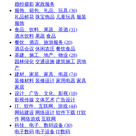
婚纱摄影
家政服务
服饰、箱包、礼品、玩具
(36)
礼品鲜花
珠宝饰品
儿童玩具
服装
服饰
食品、饮料、果蔬、茶酒
(31)
酒水饮料
果蔬
食品
餐饮、酒店、旅游服务
(20)
酒店会议
休闲农庄
餐饮食品
基建、施工、地产、物业
(28)
园林绿化
交通设施
建筑施工
房地
产
建材、家居、家具、电器
(74)
装修材料
装修设计
家用电器
家具
家居
设计、广告、文化、影视
(18)
影视传媒
文体艺术
广告设计
IT、软件、互联网、游戏
(44)
网站建设
网络设计
软件下载
IT软
件
网络游戏
互联网
科技、电子、数码设备
(30)
电子数码
电子设备
IT数码