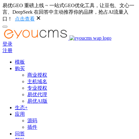
易优GEO 重磅上线 ~ 一站式GEO优化工具，让豆包、文心一
言、DeepSeek 在回答中主动推荐你的品牌，抢占AI流量入
口！
点击查看
登录
注册
模板
购买
商业授权
主机域名
专业授权
易优代理
易优AI版
生态+
应用
源码
插件
问答