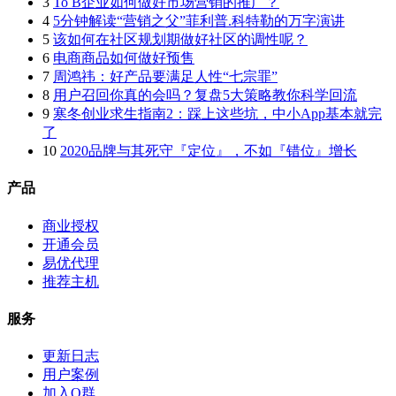
3
To B企业如何做好市场营销的推广？
4
5分钟解读“营销之父”菲利普.科特勒的万字演讲
5
该如何在社区规划期做好社区的调性呢？
6
电商商品如何做好预售
7
周鸿祎：好产品要满足人性“七宗罪”
8
用户召回你真的会吗？复盘5大策略教你科学回流
9
寒冬创业求生指南2：踩上这些坑，中小App基本就完
了
10
2020品牌与其死守『定位』，不如『错位』增长
产品
商业授权
开通会员
易优代理
推荐主机
服务
更新日志
用户案例
加入Q群