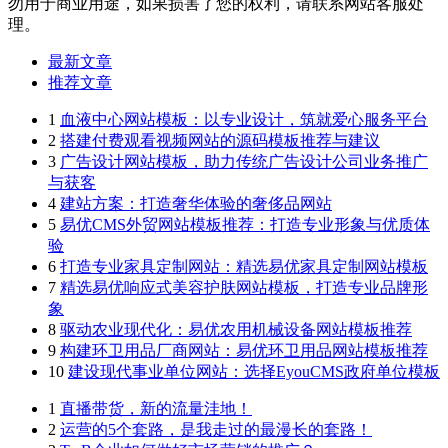
勿用于商业用途，如果损害了您的权利，请联系网站客服处
理。
最新文章
推荐文章
1
血液中心网站模板：以专业设计，筑就爱心服务平台
2
搭建付费观看视频网站的源码模板推荐与建议
3
广告设计网站模板，助力传统广告设计公司业务推广
与获客
4
建站方案：打造奢华体验的奢侈品网站
5
易优CMS外贸网站模板推荐：打造专业形象与优质体
验
6
打造专业家具定制网站：精选易优家具定制网站模板
7
精选易优响应式美容护肤网站模板，打造专业品牌形
象
8
驱动农业现代化：易优农用机械设备网站模板推荐
9
构建环卫用品厂商网站：易优环卫用品网站模板推荐
10
建设现代事业单位网站：选择EyouCMS政府单位模板
1
直播带货，新的流量洼地！
2
运营的5个套路，是我走过的最漫长的套路！