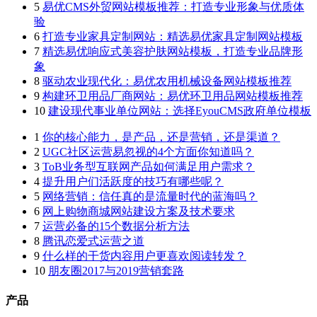
5
易优CMS外贸网站模板推荐：打造专业形象与优质体
验
6
打造专业家具定制网站：精选易优家具定制网站模板
7
精选易优响应式美容护肤网站模板，打造专业品牌形
象
8
驱动农业现代化：易优农用机械设备网站模板推荐
9
构建环卫用品厂商网站：易优环卫用品网站模板推荐
10
建设现代事业单位网站：选择EyouCMS政府单位模板
1
你的核心能力，是产品，还是营销，还是渠道？
2
UGC社区运营易忽视的4个方面你知道吗？
3
ToB业务型互联网产品如何满足用户需求？
4
提升用户们活跃度的技巧有哪些呢？
5
网络营销：信任真的是流量时代的蓝海吗？
6
网上购物商城网站建设方案及技术要求
7
运营必备的15个数据分析方法
8
腾讯恋爱式运营之道
9
什么样的干货内容用户更喜欢阅读转发？
10
朋友圈2017与2019营销套路
产品