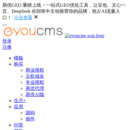
易优GEO 重磅上线 ~ 一站式GEO优化工具，让豆包、文心一
言、DeepSeek 在回答中主动推荐你的品牌，抢占AI流量入
口！
点击查看
登录
注册
模板
购买
商业授权
主机域名
专业授权
易优代理
易优AI版
生态+
应用
源码
插件
问答