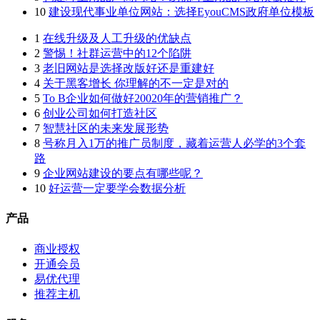
10
建设现代事业单位网站：选择EyouCMS政府单位模板
1
在线升级及人工升级的优缺点
2
警惕！社群运营中的12个陷阱
3
老旧网站是选择改版好还是重建好
4
关于黑客增长 你理解的不一定是对的
5
To B企业如何做好20020年的营销推广？
6
创业公司如何打造社区
7
智慧社区的未来发展形势
8
号称月入1万的推广员制度，藏着运营人必学的3个套
路
9
企业网站建设的要点有哪些呢？
10
好运营一定要学会数据分析
产品
商业授权
开通会员
易优代理
推荐主机