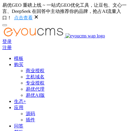
易优GEO 重磅上线 ~ 一站式GEO优化工具，让豆包、文心一
言、DeepSeek 在回答中主动推荐你的品牌，抢占AI流量入
口！
点击查看
登录
注册
模板
购买
商业授权
主机域名
专业授权
易优代理
易优AI版
生态+
应用
源码
插件
问答