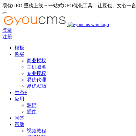
易优GEO 重磅上线 ~ 一站式GEO优化工具，让豆包、文心一言
登录
注册
模板
购买
商业授权
主机域名
专业授权
易优代理
易优AI版
生态+
应用
源码
插件
问答
帮助
视频教程