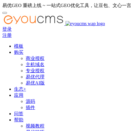
易优GEO 重磅上线 ~ 一站式GEO优化工具，让豆包、文心一言
登录
注册
模板
购买
商业授权
主机域名
专业授权
易优代理
易优AI版
生态+
应用
源码
插件
问答
帮助
视频教程