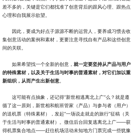
差不多的，关键是它们都找准了创意背后的跟风心理、跟热点
心理和自我展示欲望。
因此，要成为好点子源源不断的运营人，要养成习惯去收
集创意活动的案例和素材，更要注意寻找自有产品和这些创意
间的关联。
如果希望找一个全新的创意，
就一定要坚持从
产品与
用户
的特殊素材，以及关于生活与时事的普通素材，
对它们
加以重
新组织，从而产生出
新创意
。
这可能有点抽象，还记得“新世相逃离北上广”么？就是遵
循了这一原则，新世相和航班管家（产品）与参与者（用户）
的送机票（特殊素材），发起“一场说走就走的旅行”征稿（关
于生活与时事的普通素材）。微信后台回复逃离北上广——获
得机票集合地点——赶往机场活动未知地方门票完成一些犹豫