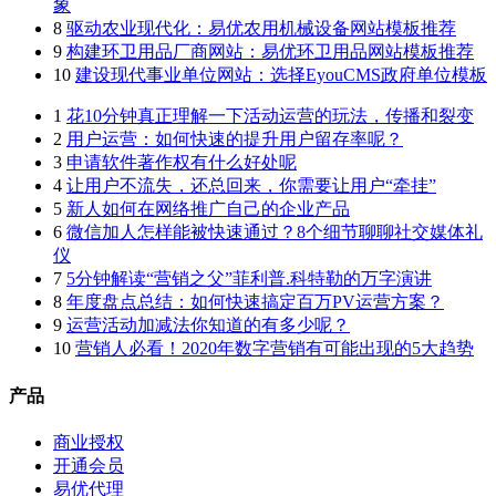
象
8
驱动农业现代化：易优农用机械设备网站模板推荐
9
构建环卫用品厂商网站：易优环卫用品网站模板推荐
10
建设现代事业单位网站：选择EyouCMS政府单位模板
1
花10分钟真正理解一下活动运营的玩法，传播和裂变
2
用户运营：如何快速的提升用户留存率呢？
3
申请软件著作权有什么好处呢
4
让用户不流失，还总回来，你需要让用户“牵挂”
5
新人如何在网络推广自己的企业产品
6
微信加人怎样能被快速通过？8个细节聊聊社交媒体礼
仪
7
5分钟解读“营销之父”菲利普.科特勒的万字演讲
8
年度盘点总结：如何快速搞定百万PV运营方案？
9
运营活动加减法你知道的有多少呢？
10
营销人必看！2020年数字营销有可能出现的5大趋势
产品
商业授权
开通会员
易优代理