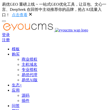
易优GEO 重磅上线 ~ 一站式GEO优化工具，让豆包、文心一
言、DeepSeek 在回答中主动推荐你的品牌，抢占AI流量入
口！
点击查看
登录
注册
模板
购买
商业授权
主机域名
专业授权
易优代理
易优AI版
生态+
应用
源码
插件
问答