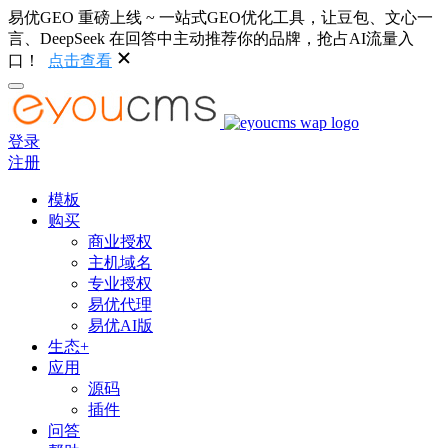
易优GEO 重磅上线 ~ 一站式GEO优化工具，让豆包、文心一
言、DeepSeek 在回答中主动推荐你的品牌，抢占AI流量入
口！
点击查看
登录
注册
模板
购买
商业授权
主机域名
专业授权
易优代理
易优AI版
生态+
应用
源码
插件
问答