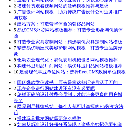
2
搭建付费观看视频网站的源码模板推荐与建议
3
广告设计网站模板，助力传统广告设计公司业务推广
与获客
4
建站方案：打造奢华体验的奢侈品网站
5
易优CMS外贸网站模板推荐：打造专业形象与优质体
验
6
打造专业家具定制网站：精选易优家具定制网站模板
7
精选易优响应式美容护肤网站模板，打造专业品牌形
象
8
驱动农业现代化：易优农用机械设备网站模板推荐
9
构建环卫用品厂商网站：易优环卫用品网站模板推荐
10
建设现代事业单位网站：选择EyouCMS政府单位模板
1
国庆爆款微信读书，原来是靠这些玩法月活千万的！
2
现在企业进行网站建设还有没有必要呢
3
怎样正确的设计付费会员制，才能带来更多的用户增
长？
4
网易刷屏规律总结：每个人都可以掌握的H5裂变方法
论
5
搭建玩具批发网站需要怎么样做
6
如何从0到1设计好积分系统呢？这些小妙招你要知道