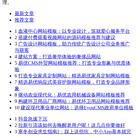
理。
最新文章
推荐文章
1
血液中心网站模板：以专业设计，筑就爱心服务平台
2
搭建付费观看视频网站的源码模板推荐与建议
3
广告设计网站模板，助力传统广告设计公司业务推广
与获客
4
建站方案：打造奢华体验的奢侈品网站
5
易优CMS外贸网站模板推荐：打造专业形象与优质体
验
6
打造专业家具定制网站：精选易优家具定制网站模板
7
精选易优响应式美容护肤网站模板，打造专业品牌形
象
8
驱动农业现代化：易优农用机械设备网站模板推荐
9
构建环卫用品厂商网站：易优环卫用品网站模板推荐
10
建设现代事业单位网站：选择EyouCMS政府单位模板
1
抖音急速下沉
2
拉新引流该如何去唤醒老用户呢！这几点你要做好
3
寒冬创业求生指南2：踩上这些坑，中小App基本就完