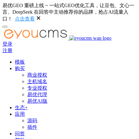
易优GEO 重磅上线 ~ 一站式GEO优化工具，让豆包、文心一
言、DeepSeek 在回答中主动推荐你的品牌，抢占AI流量入
口！
点击查看
登录
注册
模板
购买
商业授权
主机域名
专业授权
易优代理
易优AI版
生态+
应用
源码
插件
问答