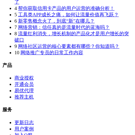
了
4
帮你获取信用卡产品的用户运营的准确分析！
5
工具类APP成长之痛，如何让流量价值再飞跃？
6
新零售概念火了，到底“新”在哪儿？
7
网络营销：信任真的是流量时代的蓝海吗？
8
流量红利消失，增长机制的产品化才是用户增长的突
破口
9
网络社区运营的核心要素都有哪些？你知道吗？
10
网络推广专员的日常工作内容
产品
商业授权
开通会员
易优代理
推荐主机
服务
更新日志
用户案例