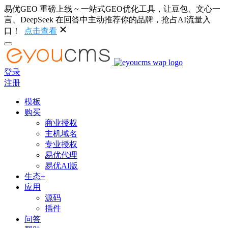
易优GEO 重磅上线 ~ 一站式GEO优化工具，让豆包、文心一
言、DeepSeek 在回答中主动推荐你的品牌，抢占AI流量入
口！
点击查看
登录
注册
模板
购买
商业授权
主机域名
专业授权
易优代理
易优AI版
生态+
应用
源码
插件
问答