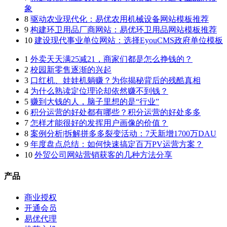
象
8
驱动农业现代化：易优农用机械设备网站模板推荐
9
构建环卫用品厂商网站：易优环卫用品网站模板推荐
10
建设现代事业单位网站：选择EyouCMS政府单位模板
1
外卖天天满25减21，商家们都是怎么挣钱的？
2
校园新零售逐渐的兴起
3
口红机、娃娃机躺赚？为你揭秘背后的残酷真相
4
为什么熟读定位理论却依然赚不到钱？
5
赚到大钱的人，脑子里想的是“行业”
6
积分运营的好处都有哪些？积分运营的好处多多
7
怎样才能很好的发挥用户画像的价值？
8
案例分析|拆解拼多多裂变活动：7天新增1700万DAU
9
年度盘点总结：如何快速搞定百万PV运营方案？
10
外贸公司网站营销获客的几种方法分享
产品
商业授权
开通会员
易优代理