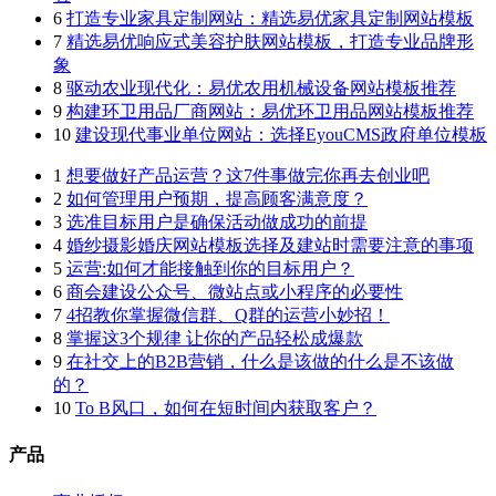
6
打造专业家具定制网站：精选易优家具定制网站模板
7
精选易优响应式美容护肤网站模板，打造专业品牌形
象
8
驱动农业现代化：易优农用机械设备网站模板推荐
9
构建环卫用品厂商网站：易优环卫用品网站模板推荐
10
建设现代事业单位网站：选择EyouCMS政府单位模板
1
想要做好产品运营？这7件事做完你再去创业吧
2
如何管理用户预期，提高顾客满意度？
3
选准目标用户是确保活动做成功的前提
4
婚纱摄影婚庆网站模板选择及建站时需要注意的事项
5
运营:如何才能接触到你的目标用户？
6
商会建设公众号、微站点或小程序的必要性
7
4招教你掌握微信群、Q群的运营小妙招！
8
掌握这3个规律 让你的产品轻松成爆款
9
在社交上的B2B营销，什么是该做的什么是不该做
的？
10
To B风口，如何在短时间内获取客户？
产品