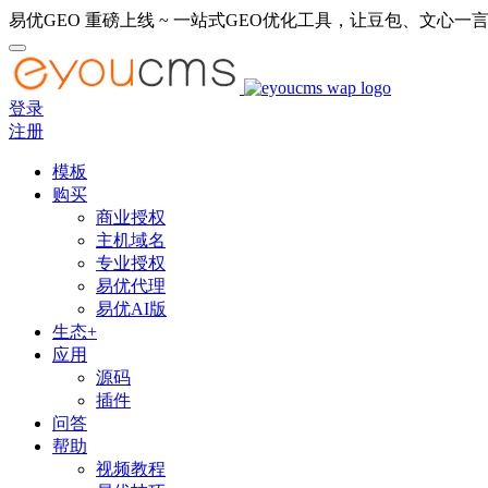
易优GEO 重磅上线 ~ 一站式GEO优化工具，让豆包、文心一言
登录
注册
模板
购买
商业授权
主机域名
专业授权
易优代理
易优AI版
生态+
应用
源码
插件
问答
帮助
视频教程