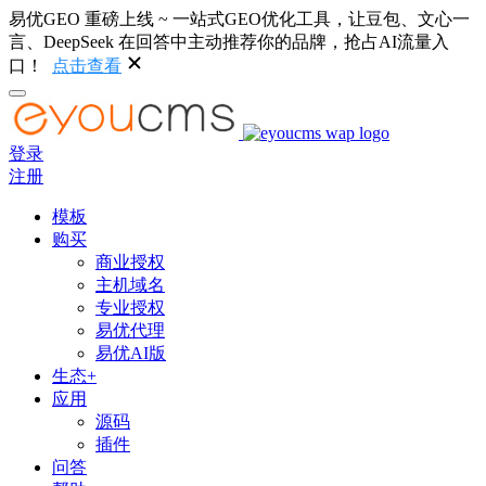
易优GEO 重磅上线 ~ 一站式GEO优化工具，让豆包、文心一
言、DeepSeek 在回答中主动推荐你的品牌，抢占AI流量入
口！
点击查看
登录
注册
模板
购买
商业授权
主机域名
专业授权
易优代理
易优AI版
生态+
应用
源码
插件
问答