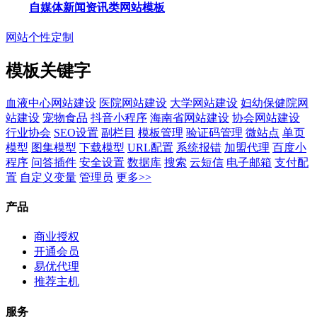
自媒体新闻资讯类网站模板
网站个性定制
模板关键字
血液中心网站建设
医院网站建设
大学网站建设
妇幼保健院网
站建设
宠物食品
抖音小程序
海南省网站建设
协会网站建设
行业协会
SEO设置
副栏目
模板管理
验证码管理
微站点
单页
模型
图集模型
下载模型
URL配置
系统报错
加盟代理
百度小
程序
问答插件
安全设置
数据库
搜索
云短信
电子邮箱
支付配
置
自定义变量
管理员
更多>>
产品
商业授权
开通会员
易优代理
推荐主机
服务