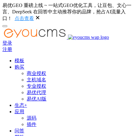
易优GEO 重磅上线 ~ 一站式GEO优化工具，让豆包、文心一
言、DeepSeek 在回答中主动推荐你的品牌，抢占AI流量入
口！
点击查看
登录
注册
模板
购买
商业授权
主机域名
专业授权
易优代理
易优AI版
生态+
应用
源码
插件
问答