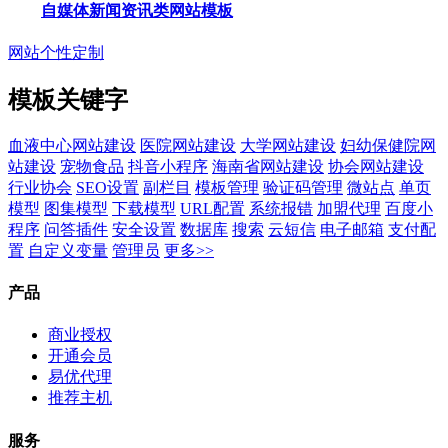
自媒体新闻资讯类网站模板
网站个性定制
模板关键字
血液中心网站建设
医院网站建设
大学网站建设
妇幼保健院网
站建设
宠物食品
抖音小程序
海南省网站建设
协会网站建设
行业协会
SEO设置
副栏目
模板管理
验证码管理
微站点
单页
模型
图集模型
下载模型
URL配置
系统报错
加盟代理
百度小
程序
问答插件
安全设置
数据库
搜索
云短信
电子邮箱
支付配
置
自定义变量
管理员
更多>>
产品
商业授权
开通会员
易优代理
推荐主机
服务