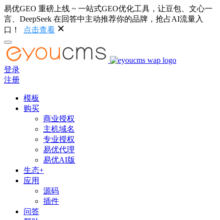
易优GEO 重磅上线 ~ 一站式GEO优化工具，让豆包、文心一
言、DeepSeek 在回答中主动推荐你的品牌，抢占AI流量入
口！
点击查看
登录
注册
模板
购买
商业授权
主机域名
专业授权
易优代理
易优AI版
生态+
应用
源码
插件
问答