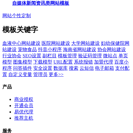
自媒体新闻资讯类网站模板
网站个性定制
模板关键字
血液中心网站建设
医院网站建设
大学网站建设
妇幼保健院网
站建设
宠物食品
抖音小程序
海南省网站建设
协会网站建设
行业协会
SEO设置
副栏目
模板管理
验证码管理
微站点
单页
模型
图集模型
下载模型
URL配置
系统报错
加盟代理
百度小
程序
问答插件
安全设置
数据库
搜索
云短信
电子邮箱
支付配
置
自定义变量
管理员
更多>>
产品
商业授权
开通会员
易优代理
推荐主机
服务