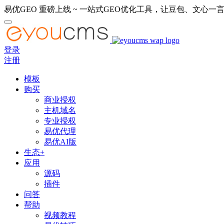
易优GEO 重磅上线 ~ 一站式GEO优化工具，让豆包、文心一言
登录
注册
模板
购买
商业授权
主机域名
专业授权
易优代理
易优AI版
生态+
应用
源码
插件
问答
帮助
视频教程