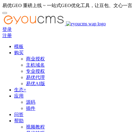
易优GEO 重磅上线 ~ 一站式GEO优化工具，让豆包、文心一言
登录
注册
模板
购买
商业授权
主机域名
专业授权
易优代理
易优AI版
生态+
应用
源码
插件
问答
帮助
视频教程