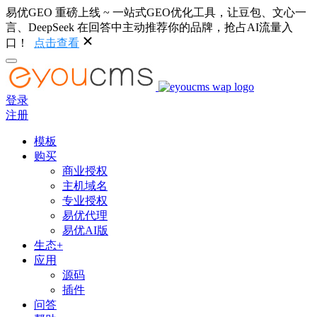
易优GEO 重磅上线 ~ 一站式GEO优化工具，让豆包、文心一
言、DeepSeek 在回答中主动推荐你的品牌，抢占AI流量入
口！
点击查看
登录
注册
模板
购买
商业授权
主机域名
专业授权
易优代理
易优AI版
生态+
应用
源码
插件
问答