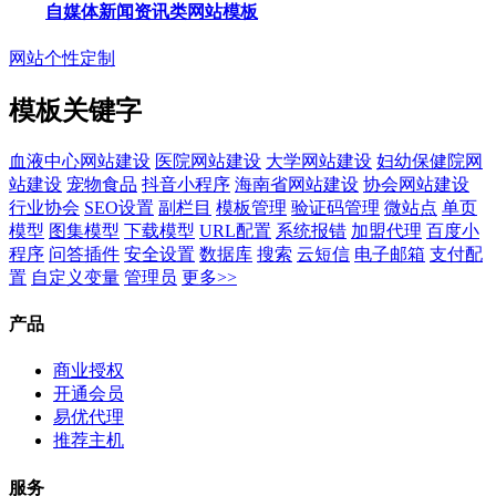
自媒体新闻资讯类网站模板
网站个性定制
模板关键字
血液中心网站建设
医院网站建设
大学网站建设
妇幼保健院网
站建设
宠物食品
抖音小程序
海南省网站建设
协会网站建设
行业协会
SEO设置
副栏目
模板管理
验证码管理
微站点
单页
模型
图集模型
下载模型
URL配置
系统报错
加盟代理
百度小
程序
问答插件
安全设置
数据库
搜索
云短信
电子邮箱
支付配
置
自定义变量
管理员
更多>>
产品
商业授权
开通会员
易优代理
推荐主机
服务