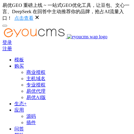
易优GEO 重磅上线 ~ 一站式GEO优化工具，让豆包、文心一
言、DeepSeek 在回答中主动推荐你的品牌，抢占AI流量入
口！
点击查看
登录
注册
模板
购买
商业授权
主机域名
专业授权
易优代理
易优AI版
生态+
应用
源码
插件
问答