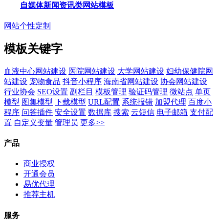
自媒体新闻资讯类网站模板
网站个性定制
模板关键字
血液中心网站建设
医院网站建设
大学网站建设
妇幼保健院网
站建设
宠物食品
抖音小程序
海南省网站建设
协会网站建设
行业协会
SEO设置
副栏目
模板管理
验证码管理
微站点
单页
模型
图集模型
下载模型
URL配置
系统报错
加盟代理
百度小
程序
问答插件
安全设置
数据库
搜索
云短信
电子邮箱
支付配
置
自定义变量
管理员
更多>>
产品
商业授权
开通会员
易优代理
推荐主机
服务