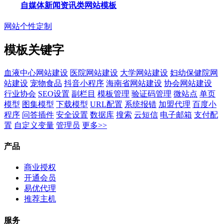
自媒体新闻资讯类网站模板
网站个性定制
模板关键字
血液中心网站建设
医院网站建设
大学网站建设
妇幼保健院网
站建设
宠物食品
抖音小程序
海南省网站建设
协会网站建设
行业协会
SEO设置
副栏目
模板管理
验证码管理
微站点
单页
模型
图集模型
下载模型
URL配置
系统报错
加盟代理
百度小
程序
问答插件
安全设置
数据库
搜索
云短信
电子邮箱
支付配
置
自定义变量
管理员
更多>>
产品
商业授权
开通会员
易优代理
推荐主机
服务