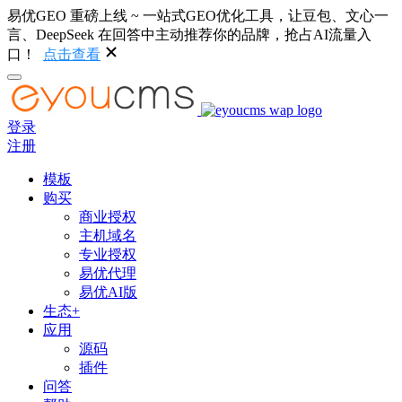
易优GEO 重磅上线 ~ 一站式GEO优化工具，让豆包、文心一
言、DeepSeek 在回答中主动推荐你的品牌，抢占AI流量入
口！
点击查看
登录
注册
模板
购买
商业授权
主机域名
专业授权
易优代理
易优AI版
生态+
应用
源码
插件
问答