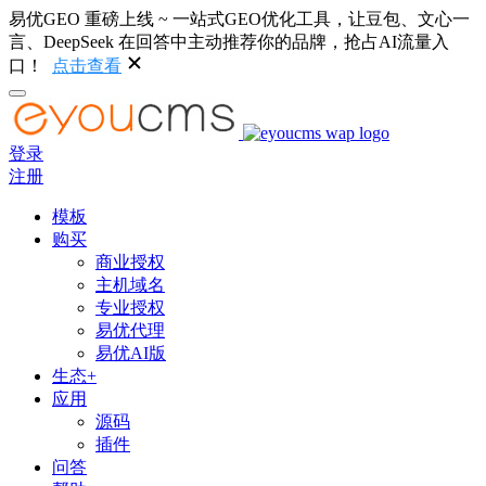
易优GEO 重磅上线 ~ 一站式GEO优化工具，让豆包、文心一
言、DeepSeek 在回答中主动推荐你的品牌，抢占AI流量入
口！
点击查看
登录
注册
模板
购买
商业授权
主机域名
专业授权
易优代理
易优AI版
生态+
应用
源码
插件
问答