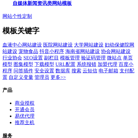
自媒体新闻资讯类网站模板
网站个性定制
模板关键字
血液中心网站建设
医院网站建设
大学网站建设
妇幼保健院网
站建设
宠物食品
抖音小程序
海南省网站建设
协会网站建设
行业协会
SEO设置
副栏目
模板管理
验证码管理
微站点
单页
模型
图集模型
下载模型
URL配置
系统报错
加盟代理
百度小
程序
问答插件
安全设置
数据库
搜索
云短信
电子邮箱
支付配
置
自定义变量
管理员
更多>>
产品
商业授权
开通会员
易优代理
推荐主机
服务