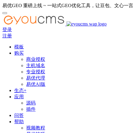
易优GEO 重磅上线 ~ 一站式GEO优化工具，让豆包、文心一言
登录
注册
模板
购买
商业授权
主机域名
专业授权
易优代理
易优AI版
生态+
应用
源码
插件
问答
帮助
视频教程