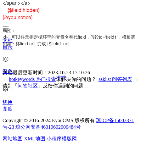
</span>
</a>
{$field.hidden}
{/eyou:notice}
属性：
id='' 可以任意指定循环里的变量名替代field，假设id='field1'，模板调
文档
用如：{$field.url} 变成 {$field1.url}
目录
深色
文档最后更新时间：2023-10-23 17:10:26
模式
←
hotkeywords 热门搜索
未解决你的问题？
asklist 问答列表
→
请到「
问答社区
」反馈你遇到的问题
切换
宽度
Copyright © 2016-2024 EyouCMS 版权所有
琼ICP备15003371
号-23
琼公网安备46010602000484号
网站地图
XML地图
小程序模版网