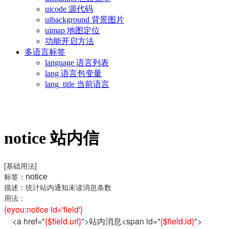
uicode 源代码
uibackground 背景图片
uimap 地图定位
功能开启方法
多语言标签
language 语言列表
lang 语言包变量
lang_title 当前语言
notice 站内信
[基础用法]
标签：
notice
描述：统计站内通知未读消息条数
用法：
{eyou:notice id='field'}
<a href="
{$field.url}
">
站内消息<span
id="
{$field.id}
"
>