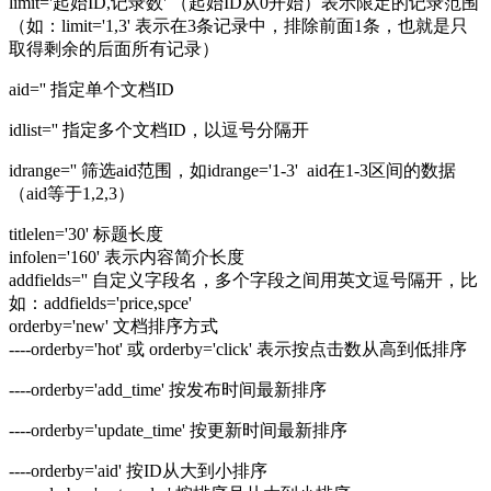
limit='起始ID,记录数' （起始ID从0开始）表示限定的记录范围
（如：limit='1,3' 表示在3条记录中，排除前面1条，也就是只
取得剩余的后面所有记录）
aid='' 指定单个文档ID
idlist='' 指定多个文档ID，以逗号分隔开
idrange='' 筛选aid范围，如idrange='1-3' aid在1-3区间的数据
（aid等于1,2,3）
titlelen='30' 标题长度
infolen='160' 表示内容简介长度
addfields='' 自定义字段名，多个字段之间用英文逗号隔开，比
如：addfields='price,spce'
orderby='new' 文档排序方式
----orderby='hot' 或 orderby='click' 表示按点击数从高到低排序
----orderby='add_time' 按发布时间最新排序
----orderby='update_time' 按更新时间最新排序
----orderby='aid' 按ID从大到小排序