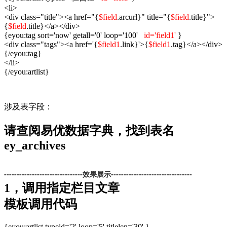
<li>
<div class="title"><a href="{
$field
.arcurl}" title="{
$field
.title}">
{
$field
.title}</a></div>
{eyou:tag sort='now' getall='0' loop='100'
id='field1'
}
<div class="tags"><a href='{
$field1
.link}'>{
$field1
.tag}</a></div>
{/eyou:tag}
</li>
{/eyou:artlist}
涉及表字段：
请查阅易优数据字典，找到表名
ey_archives
-------------------------------
效果展示--------------------------------
1，调用指定栏目文章
模板调用代码
{eyou:artlist typeid='2' loop='5' titlelen='30' }