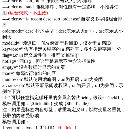
----orderby='sort_order' 按排序号从大到小排序
----orderby='rand' 随机排序，对性能有一定影响，不推荐使
用
(运营模式下不生效)
----orderby='is_recom desc, sort_order asc' 自定义多字段组合排
序
ordermode='desc' 排序类型：desc表示从大到小，asc表示从小
到大
modelid='' 频道ID，优先级高于栏目ID，仅次于文档ID
keyword='' 含有指定关键字的文档列表，多个关键字用","分
flag='t,c' 自定义属性值：推荐[c]跳转[j]
noflag='' 同flag，但这里是表示不包含这些属性
empty='' 没有数据时显示的文案
mod='' 每隔N行输出的内容
thumb='on' 默认使用缩略图，on为开启，off为关闭
arcrank='on' 默认不展示阅读权限，on为开启，off为关闭，示
例在下方
id='' 可以任意指定循环里的变量名替代field，假设id='field1'，
模板调用如：{$field.title} 变成 {$field1.title}
注：如果是标签内套标签，请重新定义id，以防变量名重复，
获取的内容受影响
模板调用如：
{eyou:artlist typeid='栏目ID'
id='field'
}