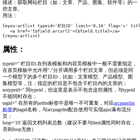
描述：获取网站栏目（如：文章、产品、图集、软件等）的一
些文章。
用法：
{eyou:artlist typeid='栏目ID' limit='0,10' flag='c' titl
   <a href='{$field.arcurl}'>{$field.title}</a>

{/eyou:artlist}
属性：
typeid='' 栏目ID,在列表模板和内容页模板中一般不需要指定，
在首页模板中允许用","分开调用多个栏目文章，但必须是同
一个模型下的多个栏目ID，比如：文章模型、产品模型、图
集模型等，注：指定的栏目是不包含子栏目内的文章的；
notypeid='' 同typeid，但这里是表示不包含这些属性，与typeid
不能同时存在；
tagid='' 在所有的artlist标签中是唯一不可重复，对应
arcpagelist
标签
的tagid名称，与arcpagelist配合使用可实现ajax瀑布流分
页；
loop='10' 返回文档列表总数（建议不要与limit属性同时存在，
否则loop无效）