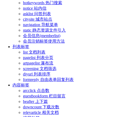
hotkeywords 热门搜索
notice 站内信
asklist 问答列表
citysite 城市站点
navigation 导航菜单
static 静态资源文件引入
会员信息(memberlist)
会员注销标签使用方法
列表标签
list 文档列表
pagelist 列表分页
artpagelist 瀑布流
screening 文档筛选
diyurl 列表排序
formreply 自由表单回复列表
内容标签
arcclick 点击数
guestbookform 栏目留言
beafter 上下篇
downcount 下载次数
relevarticle 相关文档