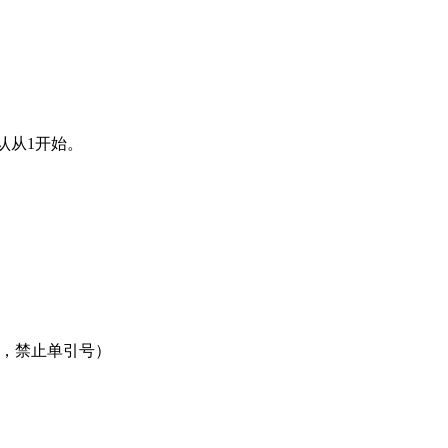
认从1开始。
引号，禁止单引号）