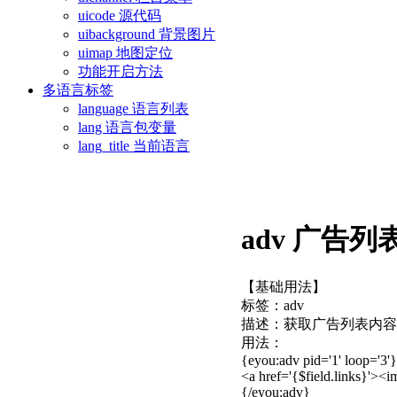
uicode 源代码
uibackground 背景图片
uimap 地图定位
功能开启方法
多语言标签
language 语言列表
lang 语言包变量
lang_title 当前语言
adv 广告列
【基础用法】
标签：adv
描述：获取广告列表内容
用法：
{eyou:adv pid='1' loop='3'}
<a href='{$field.links}'><img
{/eyou:adv}