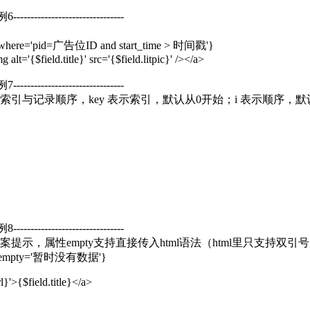
例6--------------------------------
'5' where='pid=广告位ID and start_time > 时间戳'}
 alt='{$field.title}' src='{$field.litpic}' /></a>
例7--------------------------------
引与记录顺序，key 表示索引，默认从0开始；i 表示顺序，默
例8--------------------------------
提示，属性empty支持直接传入html语法（html里只支持双
='3' empty='暂时没有数据'}
l}'>{$field.title}</a>