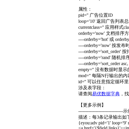
属性：
pid='' 广告位置ID
loop='10' 返回广告列表
currentclass='' 应用样式c
orderby='now' 文档排序
----orderby='hot' 或 
----orderby='now' 
----orderby='sort_o
----orderby='rand' 随机排
----orderby='sort_ord
empty='' 没有数据时显
mod='' 每隔N行输出的内
id='' 可以任意指定循环里的变量名
涉及表字段：
请查阅
易优数据字典
，找
【更多示例】
-------------------------------示
描述：每3条记录输出如下ht
{eyou:adv pid='1' loop='9'
<a href='{$field.links}'><img