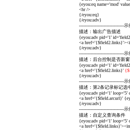
{eyou:eq name='mod' value
<hr />
{/eyou:eq}
{/eyou:adv}
-------------------------------示
描述：输出广告描述
{eyou:adv pid='1' id='field2
<a href='{$field2.links}'><im
{/eyou:adv}
-------------------------------示
描述：后台控制是否新窗
{eyou:adv pid='1' id='field2
<a href='{$field2.links}'
{$
{/eyou:adv}
-------------------------------示
描述：第2条记录标记选
{eyou:adv pid='1' loop='5' c
<a href='{$field.arcurl}' {
{/eyou:adv}
-------------------------------示
描述：自定义查询条件
{eyou:adv pid='1' loop='5' 
<a href='{$field.links}'><img