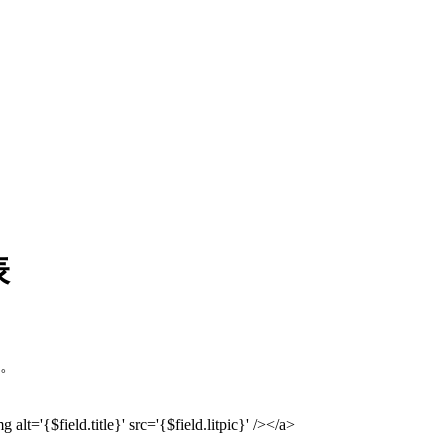
表
。
 alt='{$field.title}' src='{$field.litpic}' /></a>