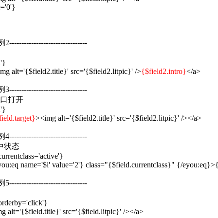
='0'}
例2--------------------------------
'}
g alt='{$field2.title}' src='{$field2.litpic}' />
{$field2.intro}
</a>
例3--------------------------------
口打开
'}
field.target}
><img alt='{$field2.title}' src='{$field2.litpic}' /></a>
例4--------------------------------
中状态
urrentclass='active'}
eyou:eq name='$i' value='2'} class="{$field.currentclass}" {/eyou:eq}>{
例5--------------------------------
orderby='click'}
 alt='{$field.title}' src='{$field.litpic}' /></a>