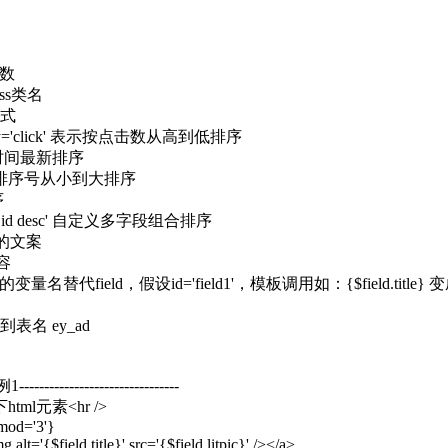
总数
lass类名
方式
orderby='click' 表示按点击数从高到低排序
按发布时间最新排序
rder' 按排序号从小到大排序
序
er asc, id desc' 自定义多字段组合排序
示的文案
容
替代field，假设id='field1'，模板调用如：{$field.title} 变成 {$f
到表名 ey_ad
例1--------------------------------
ml元素<hr />
 mod='3'}
 alt='{$field.title}' src='{$field.litpic}' /></a>