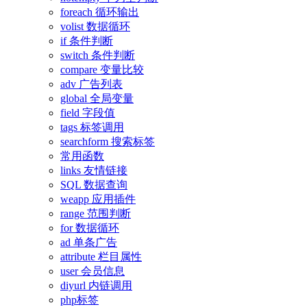
foreach 循环输出
volist 数据循环
if 条件判断
switch 条件判断
compare 变量比较
adv 广告列表
global 全局变量
field 字段值
tags 标签调用
searchform 搜索标签
常用函数
links 友情链接
SQL 数据查询
weapp 应用插件
range 范围判断
for 数据循环
ad 单条广告
attribute 栏目属性
user 会员信息
diyurl 内链调用
php标签