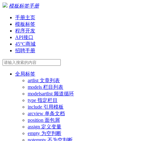
模板标签手册
手册主页
模板标签
程序开发
API接口
45°C商城
招聘手册
全局标签
artlist 文章列表
models 栏目列表
modelsartlist 频道循环
type 指定栏目
include 引用模板
arcview 单条文档
position 面包屑
assign 定义变量
empty 为空判断
notempty 不为空判断