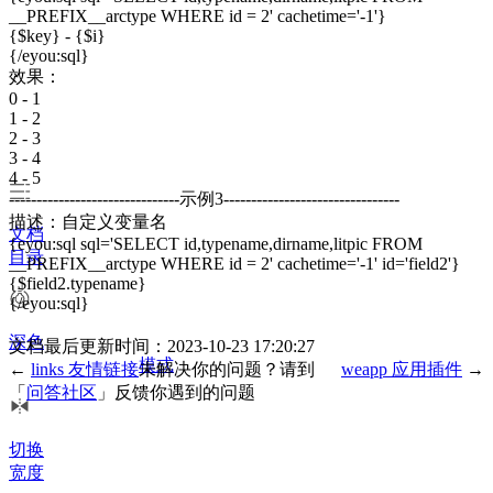
__PREFIX__arctype WHERE id = 2' cachetime='-1'}
{$key} - {$i}
{/eyou:sql}
效果：
0 - 1
1 - 2
2 - 3
3 - 4
4 - 5
-------------------------------示例3--------------------------------
描述：自定义变量名
文档
{eyou:sql sql='SELECT id,typename,dirname,litpic FROM
目录
__PREFIX__arctype WHERE id = 2' cachetime='-1' id='field2'}
{$field2.typename}
{/eyou:sql}
深色
文档最后更新时间：2023-10-23 17:20:27
模式
←
links 友情链接
未解决你的问题？请到
weapp 应用插件
→
「
问答社区
」反馈你遇到的问题
切换
宽度