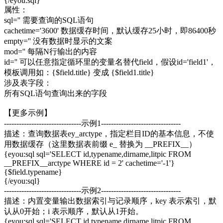
{/eyou:sql}
属性：
sql='' 需要查询的SQL语句
cachetime='3600' 数据缓存时间，默认缓存25小时，即86400秒
empty='' 没有数据时显示的文案
mod='' 每隔N行输出的内容
id='' 可以任意指定循环里的变量名替代field，假设id='field1'，
模板调用如：{$field.title} 变成 {$field1.title}
涉及表字段：
所有SQL语句查询出来的字段
【更多示例】
-------------------------------示例1--------------------------------
描述：查询数据表ey_arctype，指定栏目ID的基本信息，不使
用数据缓存（这里数据表前缀 e_ 替换为 __PREFIX__）
{eyou:sql sql='SELECT id,typename,dirname,litpic FROM
__PREFIX__arctype WHERE id = 2' cachetime='-1'}
{$field.typename}
{/eyou:sql}
-------------------------------示例2--------------------------------
描述：内置变量输出数据索引与记录顺序，key 表示索引，默
认从0开始；i 表示顺序，默认从1开始。
{eyou:sql sql='SELECT id,typename,dirname,litpic FROM