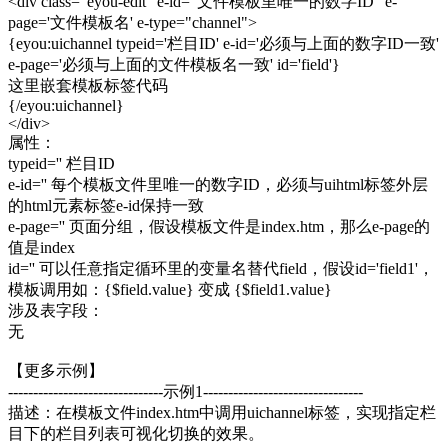
<div class="eyou-edit" e-id="文件模板里唯一的数字ID" e-
page='文件模板名' e-type="channel">
{eyou:uichannel typeid='栏目ID' e-id='必须与上面的数字ID一致'
e-page='必须与上面的文件模板名一致' id='field'}
这里嵌套模板标签代码
{/eyou:uichannel}
</div>
属性：
typeid='' 栏目ID
e-id='' 每个模板文件里唯一的数字ID，必须与uihtml标签外层
的html元素标签e-id保持一致
e-page='' 页面分组，假设模板文件是index.htm，那么e-page的
值是index
id='' 可以任意指定循环里的变量名替代field，假设id='field1'，
模板调用如：{$field.value} 变成 {$field1.value}
涉及表字段：
无
【更多示例】
-------------------------------示例1--------------------------------
描述：在模板文件index.htm中调用uichannel标签，实现指定栏
目下的栏目列表可视化切换的效果。