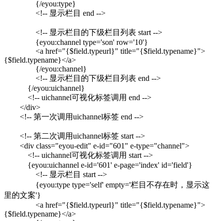
{/eyou:type}
<!-- 显示栏目 end -->
<!-- 显示栏目的下级栏目列表 start -->
{eyou:channel type='son' row='10'}
<a href="{$field.typeurl}" title="{$field.typename}">
{$field.typename}</a>
{/eyou:channel}
<!-- 显示栏目的下级栏目列表 end -->
{/eyou:uichannel}
<!-- uichannel可视化标签调用 end -->
</div>
<!-- 第一次调用uichannel标签 end -->
<!-- 第二次调用uichannel标签 start -->
<div class="eyou-edit" e-id="601" e-type="channel">
<!-- uichannel可视化标签调用 start -->
{eyou:uichannel e-id='601' e-page='index' id='field'}
<!-- 显示栏目 start -->
{eyou:type type='self' empty='栏目不存在时，显示这
里的文案'}
<a href="{$field.typeurl}" title="{$field.typename}">
{$field.typename}</a>