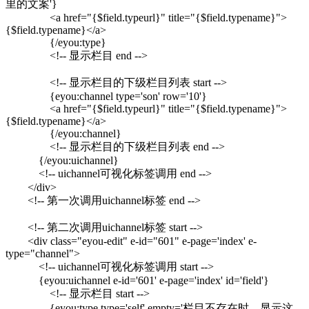
里的文案'}
<a href="{$field.typeurl}" title="{$field.typename}">
{$field.typename}</a>
{/eyou:type}
<!-- 显示栏目 end -->
<!-- 显示栏目的下级栏目列表 start -->
{eyou:channel type='son' row='10'}
<a href="{$field.typeurl}" title="{$field.typename}">
{$field.typename}</a>
{/eyou:channel}
<!-- 显示栏目的下级栏目列表 end -->
{/eyou:uichannel}
<!-- uichannel可视化标签调用 end -->
</div>
<!-- 第一次调用uichannel标签 end -->
<!-- 第二次调用uichannel标签 start -->
<div class="eyou-edit" e-id="601" e-page='index' e-
type="channel">
<!-- uichannel可视化标签调用 start -->
{eyou:uichannel e-id='601' e-page='index' id='field'}
<!-- 显示栏目 start -->
{eyou:type type='self' empty='栏目不存在时，显示这