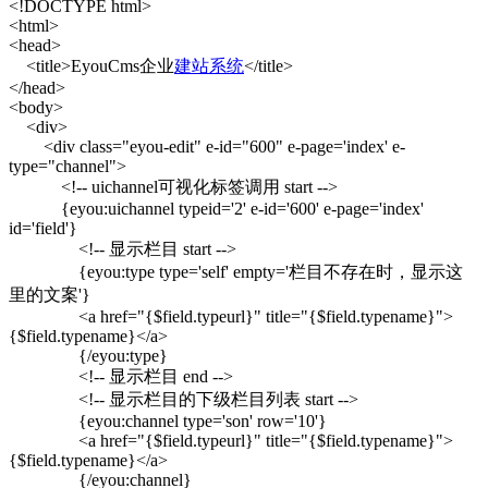
<!DOCTYPE html>
<html>
<head>
<title>EyouCms企业
建站系统
</title>
</head>
<body>
<div>
<div class="eyou-edit" e-id="600" e-page='index' e-
type="channel">
<!-- uichannel可视化标签调用 start -->
{eyou:uichannel typeid='2' e-id='600' e-page='index'
id='field'}
<!-- 显示栏目 start -->
{eyou:type type='self' empty='栏目不存在时，显示这
里的文案'}
<a href="{$field.typeurl}" title="{$field.typename}">
{$field.typename}</a>
{/eyou:type}
<!-- 显示栏目 end -->
<!-- 显示栏目的下级栏目列表 start -->
{eyou:channel type='son' row='10'}
<a href="{$field.typeurl}" title="{$field.typename}">
{$field.typename}</a>
{/eyou:channel}