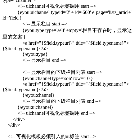
type="channel">
<!-- uichannel可视化标签调用 start -->
{eyou:uichannel typeid='2' e-id='600' e-page='lists_article'
id='field'}
<!-- 显示栏目 start -->
{eyou:type type='self' empty='栏目不存在时，显示这
里的文案'}
<a href="{$field.typeurl}" title="{$field.typename}">
{$field.typename}</a>
{/eyou:type}
<!-- 显示栏目 end -->
<!-- 显示栏目的下级栏目列表 start -->
{eyou:channel type='son' row='10'}
<a href="{$field.typeurl}" title="{$field.typename}">
{$field.typename}</a>
{/eyou:channel}
<!-- 显示栏目的下级栏目列表 end -->
{/eyou:uichannel}
<!-- uichannel可视化标签调用 end -->
</div>
</div>
<!-- 可视化模板必须引入的ui标签 start -->