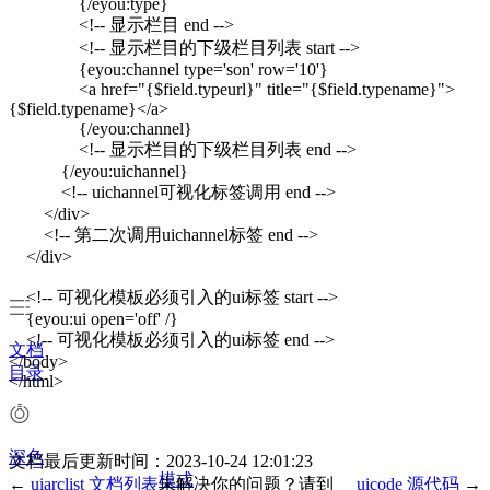
{/eyou:type}
<!-- 显示栏目 end -->
<!-- 显示栏目的下级栏目列表 start -->
{eyou:channel type='son' row='10'}
<a href="{$field.typeurl}" title="{$field.typename}">
{$field.typename}</a>
{/eyou:channel}
<!-- 显示栏目的下级栏目列表 end -->
{/eyou:uichannel}
<!-- uichannel可视化标签调用 end -->
</div>
<!-- 第二次调用uichannel标签 end -->
</div>
<!-- 可视化模板必须引入的ui标签 start -->
{eyou:ui open='off' /}
<!-- 可视化模板必须引入的ui标签 end -->
文档
</body>
目录
</html>
深色
文档最后更新时间：2023-10-24 12:01:23
模式
←
uiarclist 文档列表
未解决你的问题？请到
uicode 源代码
→