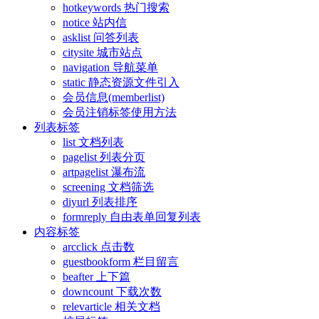
hotkeywords 热门搜索
notice 站内信
asklist 问答列表
citysite 城市站点
navigation 导航菜单
static 静态资源文件引入
会员信息(memberlist)
会员注销标签使用方法
列表标签
list 文档列表
pagelist 列表分页
artpagelist 瀑布流
screening 文档筛选
diyurl 列表排序
formreply 自由表单回复列表
内容标签
arcclick 点击数
guestbookform 栏目留言
beafter 上下篇
downcount 下载次数
relevarticle 相关文档