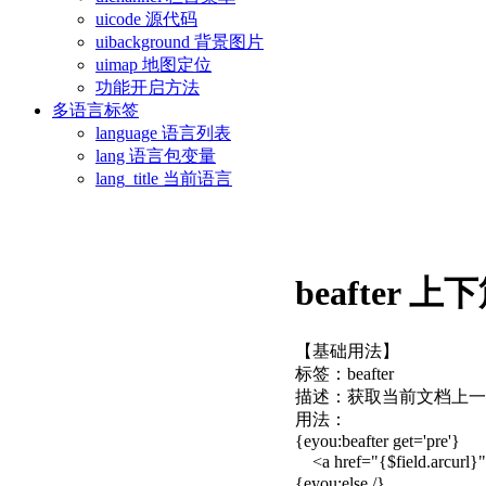
uicode 源代码
uibackground 背景图片
uimap 地图定位
功能开启方法
多语言标签
language 语言列表
lang 语言包变量
lang_title 当前语言
beafter 上
【基础用法】
标签：beafter
描述：获取当前文档上一
用法：
{eyou:beafter get='pre'}
<a href="{$field.arcurl}" 
{eyou:else /}