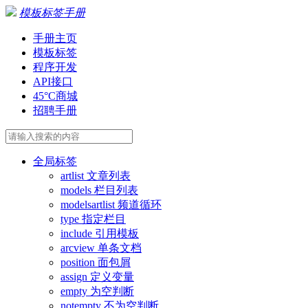
模板标签手册
手册主页
模板标签
程序开发
API接口
45°C商城
招聘手册
全局标签
artlist 文章列表
models 栏目列表
modelsartlist 频道循环
type 指定栏目
include 引用模板
arcview 单条文档
position 面包屑
assign 定义变量
empty 为空判断
notempty 不为空判断