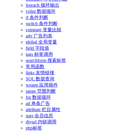
foreach 循环输出
volist 数据循环
if 条件判断
switch 条件判断
compare 变量比较
adv 广告列表
global 全局变量
field 字段值
tags 标签调用
searchform 搜索标签
常用函数
links 友情链接
SQL 数据查询
weapp 应用插件
range 范围判断
for 数据循环
ad 单条广告
attribute 栏目属性
user 会员信息
diyurl 内链调用
php标签