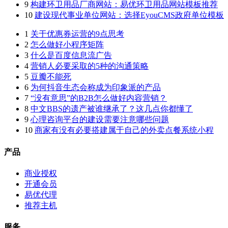
9
构建环卫用品厂商网站：易优环卫用品网站模板推荐
10
建设现代事业单位网站：选择EyouCMS政府单位模板
1
关于优惠券运营的9点思考
2
怎么做好小程序矩阵
3
什么是百度信息流广告
4
营销人必要采取的5种的沟通策略
5
豆瓣不能死
6
为何抖音生态会称成为印象派的产品
7
“没有意思”的B2B怎么做好内容营销？
8
中文BBS的遗产被谁继承了？这几点你都懂了
9
心理咨询平台的建设需要注意哪些问题
10
商家有没有必要搭建属于自己的外卖点餐系统小程
产品
商业授权
开通会员
易优代理
推荐主机
服务