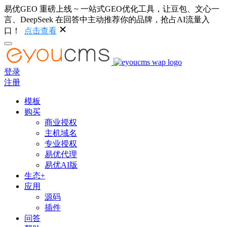
易优GEO 重磅上线 ~ 一站式GEO优化工具，让豆包、文心一
言、DeepSeek 在回答中主动推荐你的品牌，抢占AI流量入
口！
点击查看
登录
注册
模板
购买
商业授权
主机域名
专业授权
易优代理
易优AI版
生态+
应用
源码
插件
问答