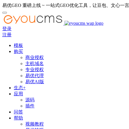
易优GEO 重磅上线 ~ 一站式GEO优化工具，让豆包、文心一言
登录
注册
模板
购买
商业授权
主机域名
专业授权
易优代理
易优AI版
生态+
应用
源码
插件
问答
帮助
视频教程