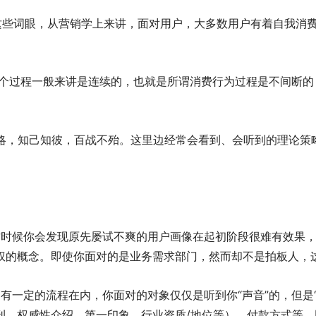
这些词眼，从营销学上来讲，面对用户，大多数用户有着自我消
个过程一般来讲是连续的，也就是所谓消费行为过程是不间断的
策略，知己知彼，百战不殆。这里边经常会看到、会听到的理论策
这时候你会发现原先屡试不爽的用户画像在起初阶段很难有效果
权的概念。即使你面对的是业务需求部门，然而却不是拍板人，
有一定的流程在内，你面对的对象仅仅是听到你“声音”的，但是“
、权威性介绍、第一印象、行业资质/地位等）、付款方式等。