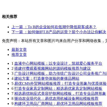
相关推荐
上一篇
：To B的企业如何在低潮中降低获客成本？
下一篇
：如何做好T.B产品的运营？留个小办法让你解决
免责声明：本站所有文章和图片均来自用户分享和网络收集，
最新文章
推荐文章
1
血液中心网站模板：以专业设计，筑就爱心服务平台
2
搭建付费观看视频网站的源码模板推荐与建议
3
广告设计网站模板，助力传统广告设计公司业务推广与
4
建站方案：打造奢华体验的奢侈品网站
5
易优CMS外贸网站模板推荐：打造专业形象与优质体验
6
打造专业家具定制网站：精选易优家具定制网站模板
7
精选易优响应式美容护肤网站模板，打造专业品牌形象
8
驱动农业现代化：易优农用机械设备网站模板推荐
9
构建环卫用品厂商网站：易优环卫用品网站模板推荐