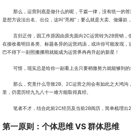
那么，运营到底是做什么的呢，千篇一律，没有统一的答
是想方设法出名、出位，这叫“亮相”；要么就是大卖、做爆款
言归正传，因工作原因由原先面向2C运营转为2
B营销
，
在接收着明目各类、标题各异的运营鸡汤，或许你可能发现，
巴不得下一刻照搬挪用就能成为运营界冉冉升起的新星！
可惜，现实总是给你一副看上去只要稍微努力就能够到的
那么，究竟什么导致2B、2C运营之间会有如此之大鸿
里，仍需历经九九八十一难方能取得真经。
笔者不才，结合此前2C经历及当前2B阅历，简单梳理出
第一原则：个体思维 VS 群体思维