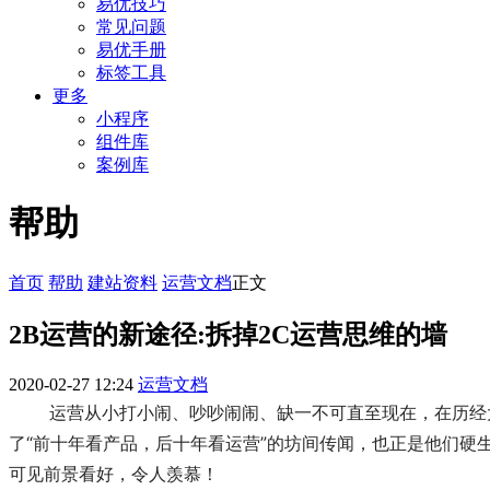
易优技巧
常见问题
易优手册
标签工具
更多
小程序
组件库
案例库
帮助
首页
帮助
建站资料
运营文档
正文
2B运营的新途径:拆掉2C运营思维的墙
2020-02-27 12:24
运营文档
运营从小打小闹、吵吵闹闹、缺一不可直至现在，在历经
了“前十年看产品，后十年看运营”的坊间传闻，也正是他们硬
可见前景看好，令人羡慕！