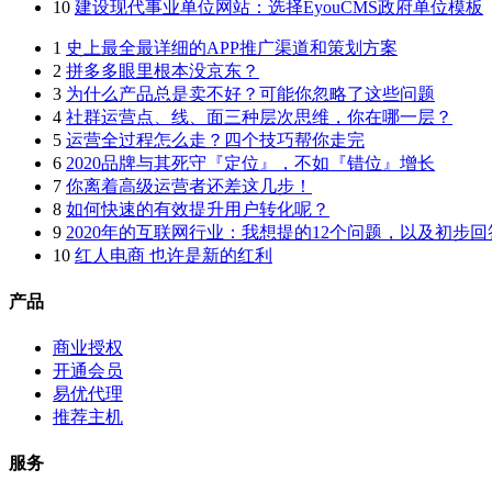
10
建设现代事业单位网站：选择EyouCMS政府单位模板
1
史上最全最详细的APP推广渠道和策划方案
2
拼多多眼里根本没京东？
3
为什么产品总是卖不好？可能你忽略了这些问题
4
社群运营点、线、面三种层次思维，你在哪一层？
5
运营全过程怎么走？四个技巧帮你走完
6
2020品牌与其死守『定位』，不如『错位』增长
7
你离着高级运营者还差这几步！
8
如何快速的有效提升用户转化呢？
9
2020年的互联网行业：我想提的12个问题，以及初步回
10
红人电商 也许是新的红利
产品
商业授权
开通会员
易优代理
推荐主机
服务