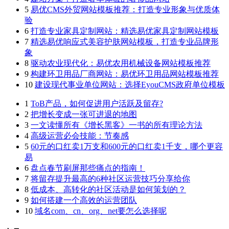
5
易优CMS外贸网站模板推荐：打造专业形象与优质体
验
6
打造专业家具定制网站：精选易优家具定制网站模板
7
精选易优响应式美容护肤网站模板，打造专业品牌形
象
8
驱动农业现代化：易优农用机械设备网站模板推荐
9
构建环卫用品厂商网站：易优环卫用品网站模板推荐
10
建设现代事业单位网站：选择EyouCMS政府单位模板
1
ToB产品，如何促进用户活跃及留存?
2
把增长变成一张可进退的地图
3
一文读懂所有《增长黑客》一书的所有理论方法
4
高级运营必会技能：节奏感
5
60元的口红卖1万支和600元的口红卖1千支，哪个更容
易
6
盘点春节刷屏那些痛点的指南！
7
将留存提升最高的6种社区运营技巧分享给你
8
低成本、高转化的社区活动是如何策划的？
9
如何搭建一个高效的运营团队
10
域名com、cn、org、net要怎么选择呢