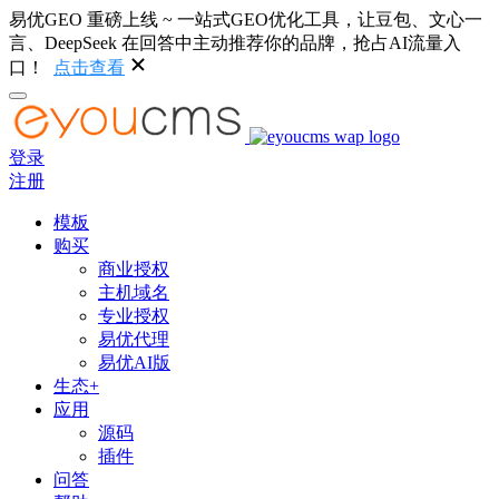
易优GEO 重磅上线 ~ 一站式GEO优化工具，让豆包、文心一
言、DeepSeek 在回答中主动推荐你的品牌，抢占AI流量入
口！
点击查看
登录
注册
模板
购买
商业授权
主机域名
专业授权
易优代理
易优AI版
生态+
应用
源码
插件
问答