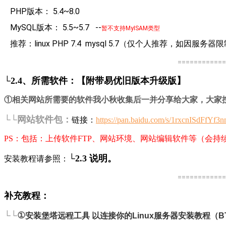
PHP版本： 5.4~8.0
MySQL版本： 5.5~5.7 --
暂不支持MyISAM类型
推荐：linux PHP 7.4 mysql 5.7（仅个人推荐，如因
============
└2.4、所需软件：【附带易优旧版本升级版】
①相关网站所需要的软件我小秋收集后一并分享给大家，大家
└
└网站软
件包：
链接：
https://pan.baidu.com/s/1rxcnISdFfY
PS：包括：上传软件FTP、网站环境、网站编辑软件等（会持
└2.3 说明。
安装教程请参照：
============
补充教程：
└
└
①
安装堡塔远程工具 以连接你的Linux服务器安装教程（BT-T