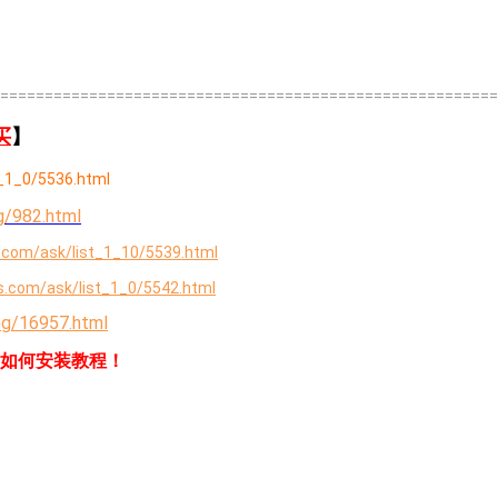
========================================================
买
】
_1_0/5536.html
g/982.html
com/ask/list_1_10/5539.html
.com/ask/list_1_0/5542.html
ng/16957.html
序如何安装教程！