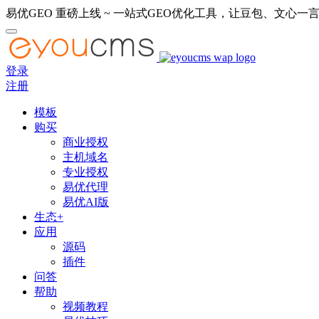
易优GEO 重磅上线 ~ 一站式GEO优化工具，让豆包、文心一言
登录
注册
模板
购买
商业授权
主机域名
专业授权
易优代理
易优AI版
生态+
应用
源码
插件
问答
帮助
视频教程