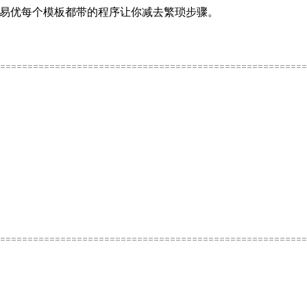
格，易优每个模板都带的程序让你减去繁琐步骤。
========================================================
========================================================