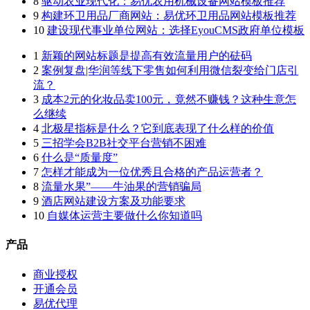
8
驱动农业现代化：易优农用机械设备网站模板推荐
9
构建环卫用品厂商网站：易优环卫用品网站模板推荐
10
建设现代事业单位网站：选择EyouCMS政府单位模板
1
新颖的网站标题是提高有效流量用户的砝码
2
案例复盘|华润等线下零售如何利用微信裂变给门店引
流？
3
成本2元的化妆品卖100元，竟然不赚钱？这种生意怎
么继续
4
北极星指标是什么？它到底表现了什么样的价值
5
三招学会B2B社交平台营销不困难
6
什么是“质量度”
7
怎样才能成为一位优秀且合格的产品运营者？
8
流量水果”——牛油果的营销骗局
9
酒店网站建设方案及功能要求
10
自媒体运营主要做什么你知道吗
产品
商业授权
开通会员
易优代理