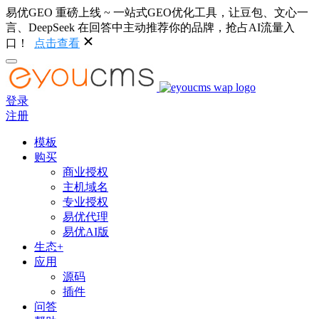
易优GEO 重磅上线 ~ 一站式GEO优化工具，让豆包、文心一
言、DeepSeek 在回答中主动推荐你的品牌，抢占AI流量入
口！
点击查看
登录
注册
模板
购买
商业授权
主机域名
专业授权
易优代理
易优AI版
生态+
应用
源码
插件
问答