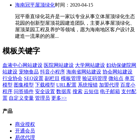
海南冠平屋顶绿化
时间：2020-04-15
冠平垂直绿化花卉是一家以专业从事立体屋顶绿化生态
花园的创新型屋顶花园建造团队，主要从事屋顶绿化、
屋顶菜园工程及养护等领域，愿为海南地区客户设计及
建造一流果的的屋...
模板关键字
血液中心网站建设
医院网站建设
大学网站建设
妇幼保健院网
站建设
宠物食品
抖音小程序
海南省网站建设
协会网站建设
行业协会
SEO设置
副栏目
模板管理
验证码管理
微站点
单页
模型
图集模型
下载模型
URL配置
系统报错
加盟代理
百度小
程序
问答插件
安全设置
数据库
搜索
云短信
电子邮箱
支付配
置
自定义变量
管理员
更多>>
产品
商业授权
开通会员
易优代理