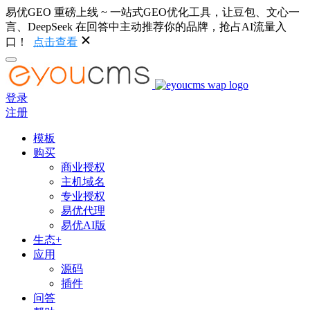
易优GEO 重磅上线 ~ 一站式GEO优化工具，让豆包、文心一
言、DeepSeek 在回答中主动推荐你的品牌，抢占AI流量入
口！
点击查看
登录
注册
模板
购买
商业授权
主机域名
专业授权
易优代理
易优AI版
生态+
应用
源码
插件
问答