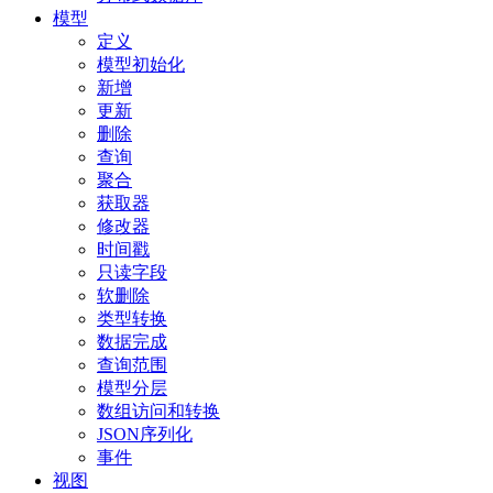
模型
定义
模型初始化
新增
更新
删除
查询
聚合
获取器
修改器
时间戳
只读字段
软删除
类型转换
数据完成
查询范围
模型分层
数组访问和转换
JSON序列化
事件
视图