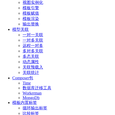
视图实例化
模板引擎
模板赋值
模板渲染
输出替换
模型关联
一对一关联
一对多关联
远程一对多
多对多关联
多态关联
动态属性
关联预载入
关联统计
Composer包
Time
数据库迁移工具
Workerman
MongoDb
模板内置标签
循环输出标签
比较标签