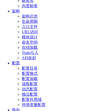
标签库
内置标签
架构
架构总览
生命周期
入口文件
URL访问
模块设计
命名空间
自动加载
Traits引入
API友好
配置
配置目录
配置格式
配置加载
读取配置
动态配置
独立配置
配置作用域
环境变量配置
路由