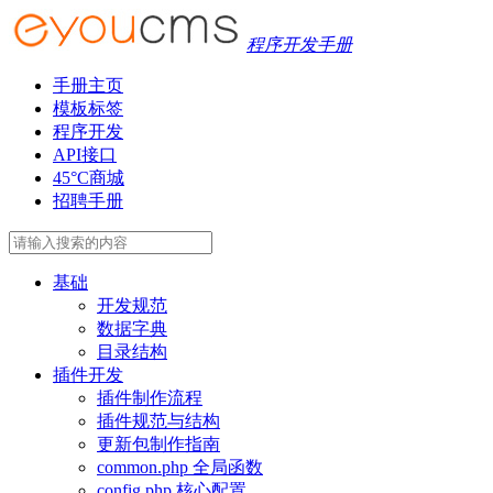
程序开发手册
手册主页
模板标签
程序开发
API接口
45°C商城
招聘手册
基础
开发规范
数据字典
目录结构
插件开发
插件制作流程
插件规范与结构
更新包制作指南
common.php 全局函数
config.php 核心配置