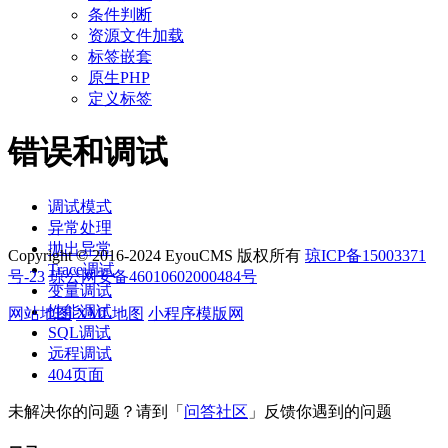
条件判断
资源文件加载
标签嵌套
原生PHP
定义标签
错误和调试
调试模式
异常处理
抛出异常
Copyright © 2016-2024 EyouCMS 版权所有
琼ICP备15003371
Trace调试
号-23
琼公网安备46010602000484号
变量调试
性能调试
网站地图
XML地图
小程序模版网
SQL调试
远程调试
404页面
未解决你的问题？请到「
问答社区
」反馈你遇到的问题