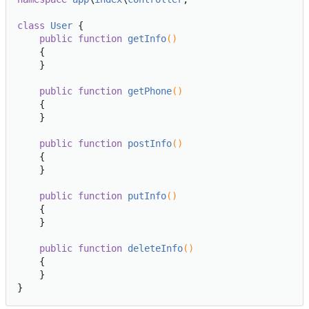
class
User
{

public
function
getInfo
()
{

    }

public
function
getPhone
()
{

    }

public
function
postInfo
()
{

    }

public
function
putInfo
()
{

    }

public
function
deleteInfo
()
{

    }
