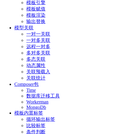
模板引擎
模板赋值
模板渲染
输出替换
模型关联
一对一关联
一对多关联
远程一对多
多对多关联
多态关联
动态属性
关联预载入
关联统计
Composer包
Time
数据库迁移工具
Workerman
MongoDb
模板内置标签
循环输出标签
比较标签
条件判断