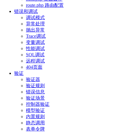
route.php 路由配置
错误和调试
调试模式
异常处理
抛出异常
Trace调试
变量调试
性能调试
SQL调试
远程调试
404页面
验证
验证器
验证规则
错误信息
验证场景
控制器验证
模型验证
内置规则
静态调用
表单令牌