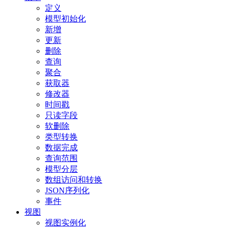
定义
模型初始化
新增
更新
删除
查询
聚合
获取器
修改器
时间戳
只读字段
软删除
类型转换
数据完成
查询范围
模型分层
数组访问和转换
JSON序列化
事件
视图
视图实例化