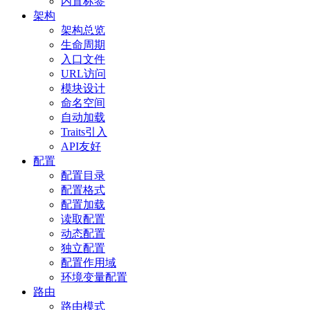
内置标签
架构
架构总览
生命周期
入口文件
URL访问
模块设计
命名空间
自动加载
Traits引入
API友好
配置
配置目录
配置格式
配置加载
读取配置
动态配置
独立配置
配置作用域
环境变量配置
路由
路由模式