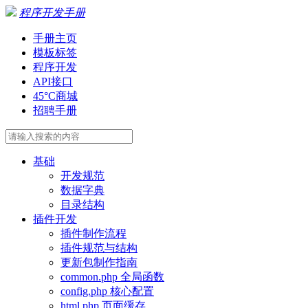
程序开发手册
手册主页
模板标签
程序开发
API接口
45°C商城
招聘手册
基础
开发规范
数据字典
目录结构
插件开发
插件制作流程
插件规范与结构
更新包制作指南
common.php 全局函数
config.php 核心配置
html.php 页面缓存