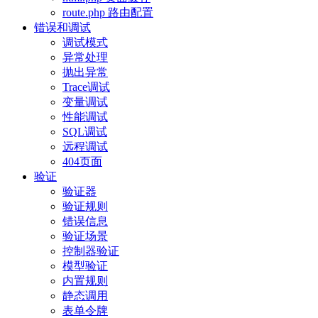
route.php 路由配置
错误和调试
调试模式
异常处理
抛出异常
Trace调试
变量调试
性能调试
SQL调试
远程调试
404页面
验证
验证器
验证规则
错误信息
验证场景
控制器验证
模型验证
内置规则
静态调用
表单令牌