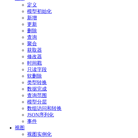
定义
模型初始化
新增
更新
删除
查询
聚合
获取器
修改器
时间戳
只读字段
软删除
类型转换
数据完成
查询范围
模型分层
数组访问和转换
JSON序列化
事件
视图
视图实例化