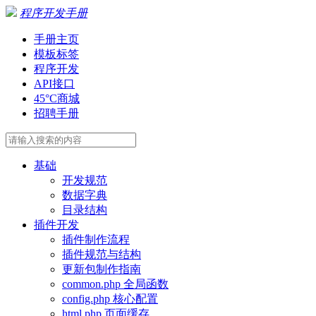
程序开发手册
手册主页
模板标签
程序开发
API接口
45°C商城
招聘手册
基础
开发规范
数据字典
目录结构
插件开发
插件制作流程
插件规范与结构
更新包制作指南
common.php 全局函数
config.php 核心配置
html.php 页面缓存