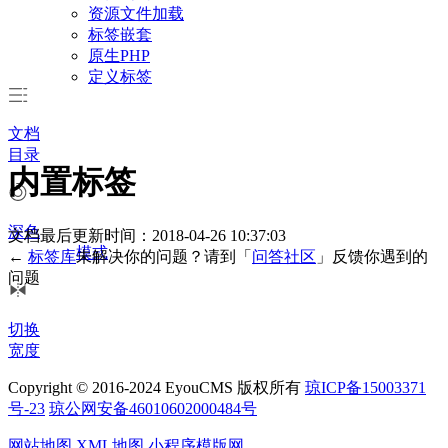
资源文件加载
标签嵌套
原生PHP
定义标签
文档
目录
内置标签
深色
文档最后更新时间：2018-04-26 10:37:03
模式
←
标签库
未解决你的问题？请到「
问答社区
」反馈你遇到的
问题
切换
宽度
Copyright © 2016-2024 EyouCMS 版权所有
琼ICP备15003371
号-23
琼公网安备46010602000484号
网站地图
XML地图
小程序模版网