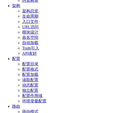
内置标签
架构
架构总览
生命周期
入口文件
URL访问
模块设计
命名空间
自动加载
Traits引入
API友好
配置
配置目录
配置格式
配置加载
读取配置
动态配置
独立配置
配置作用域
环境变量配置
路由
路由模式