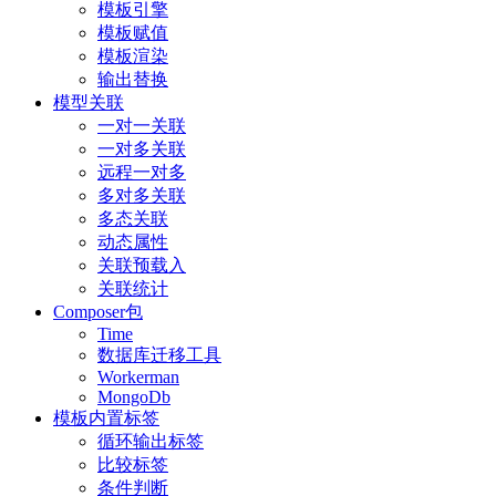
模板引擎
模板赋值
模板渲染
输出替换
模型关联
一对一关联
一对多关联
远程一对多
多对多关联
多态关联
动态属性
关联预载入
关联统计
Composer包
Time
数据库迁移工具
Workerman
MongoDb
模板内置标签
循环输出标签
比较标签
条件判断