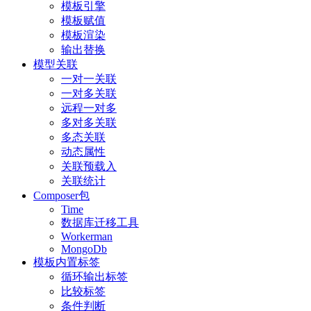
模板引擎
模板赋值
模板渲染
输出替换
模型关联
一对一关联
一对多关联
远程一对多
多对多关联
多态关联
动态属性
关联预载入
关联统计
Composer包
Time
数据库迁移工具
Workerman
MongoDb
模板内置标签
循环输出标签
比较标签
条件判断