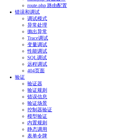
route.php 路由配置
错误和调试
调试模式
异常处理
抛出异常
Trace调试
变量调试
性能调试
SQL调试
远程调试
404页面
验证
验证器
验证规则
错误信息
验证场景
控制器验证
模型验证
内置规则
静态调用
表单令牌