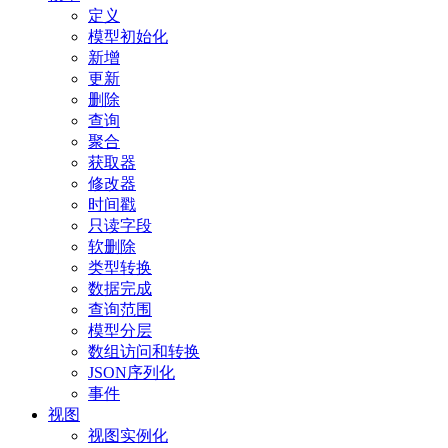
定义
模型初始化
新增
更新
删除
查询
聚合
获取器
修改器
时间戳
只读字段
软删除
类型转换
数据完成
查询范围
模型分层
数组访问和转换
JSON序列化
事件
视图
视图实例化