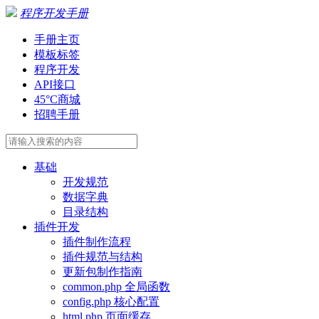
程序开发手册
手册主页
模板标签
程序开发
API接口
45°C商城
招聘手册
基础
开发规范
数据字典
目录结构
插件开发
插件制作流程
插件规范与结构
更新包制作指南
common.php 全局函数
config.php 核心配置
html.php 页面缓存