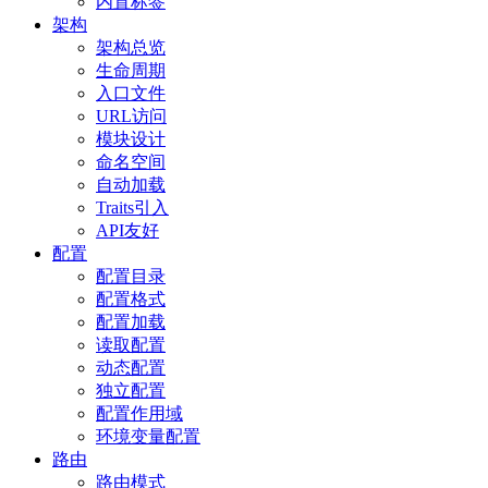
内置标签
架构
架构总览
生命周期
入口文件
URL访问
模块设计
命名空间
自动加载
Traits引入
API友好
配置
配置目录
配置格式
配置加载
读取配置
动态配置
独立配置
配置作用域
环境变量配置
路由
路由模式