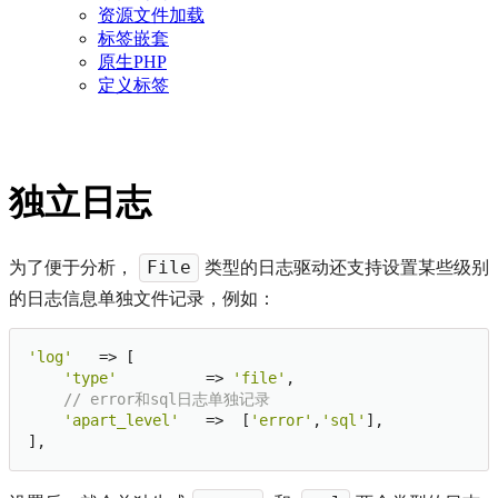
资源文件加载
标签嵌套
原生PHP
定义标签
独立日志
为了便于分析，
类型的日志驱动还支持设置某些级别
File
的日志信息单独文件记录，例如：
'log'
   => [

'type'
          => 
'file'
, 

// error和sql日志单独记录
'apart_level'
   =>  [
'error'
,
'sql'
],
