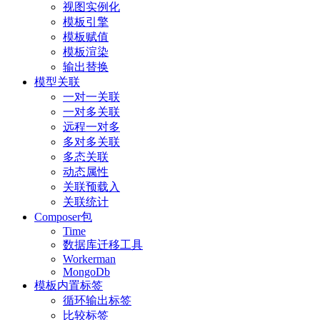
视图实例化
模板引擎
模板赋值
模板渲染
输出替换
模型关联
一对一关联
一对多关联
远程一对多
多对多关联
多态关联
动态属性
关联预载入
关联统计
Composer包
Time
数据库迁移工具
Workerman
MongoDb
模板内置标签
循环输出标签
比较标签